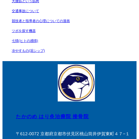
大腰筋という筋肉
交通事故について
競技者と指導者の心理についての漫画
ツボを探す機器
七情(ヒトの感情)
冷やすもの(泥シップ)
たかのめ はり灸治療院 接骨院
〒612-0072 京都府京都市伏見区桃山筒井伊賀東町４７−１