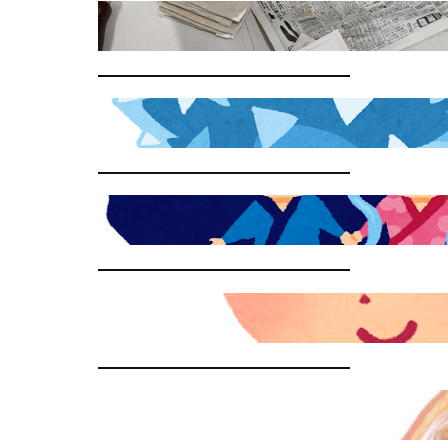
冷やすもの(泥シップ)
POLICE
PEACE & LOVE
療養費改定のお知らせ
踵の痛み