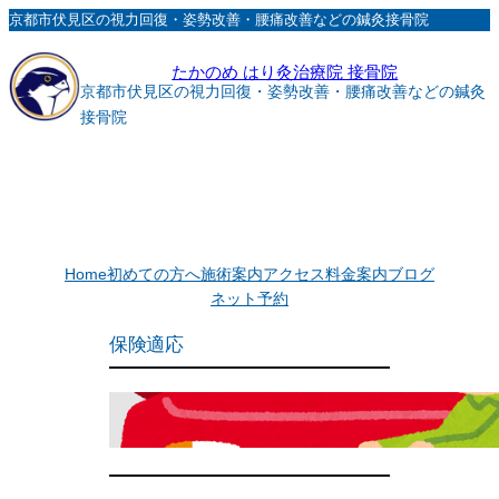
内
京都市伏見区の視力回復・姿勢改善・腰痛改善などの鍼灸接骨院
容
たかのめ はり灸治療院 接骨院
を
京都市伏見区の視力回復・姿勢改善・腰痛改善などの鍼灸
ス
接骨院
キ
ッ
プ
Home
初めての方へ
施術案内
アクセス
料金案内
ブログ
ネット予約
保険適応
交通事故について