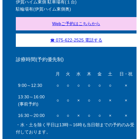
伊賀ハイム東側 駐車場有(１台)
駐輪場有(伊賀ハイム東側奥)
Webご予約はこちらから
☎ 075-622-2525 電話する
診療時間(予約優先制)
月
火
水
木
金
土
日・祝
9:00～12:30
○
○
○
○
○
○
×
13:30～16:00
○
○
×
○
○
×
×
(事前予約)
16:30～20:00
○
○
×
○
○
×
×
・水・土を除く平日は13時～16時も当日朝までの予約のみ受
付しております。