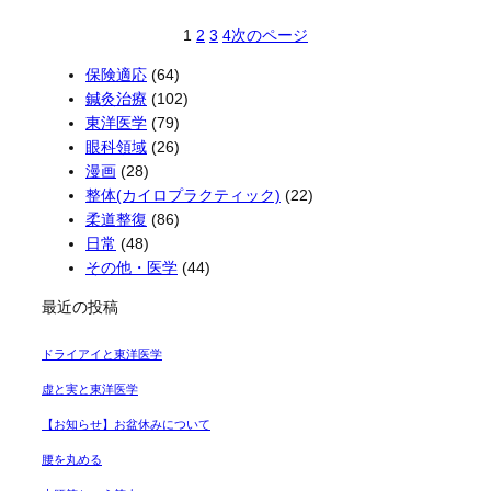
1
2
3
4
次のページ
保険適応
(64)
鍼灸治療
(102)
東洋医学
(79)
眼科領域
(26)
漫画
(28)
整体(カイロプラクティック)
(22)
柔道整復
(86)
日常
(48)
その他・医学
(44)
最近の投稿
ドライアイと東洋医学
虚と実と東洋医学
【お知らせ】お盆休みについて
腰を丸める