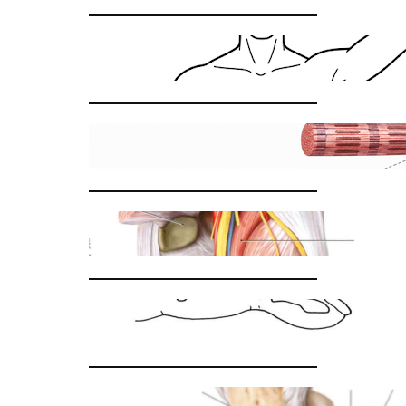
肩関節脱臼の整復法
肉ばなれとは
膝裏の痛み
医療用語の齟齬