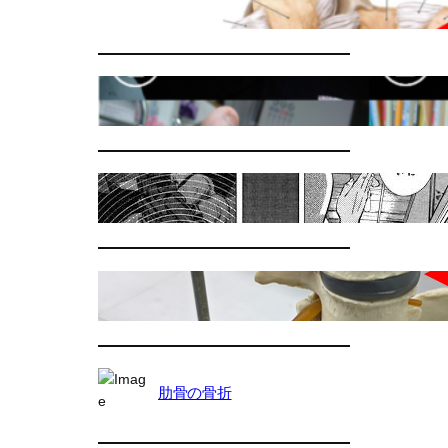
二分靭帯損傷
足関節捻挫のテーピング
超音波治療
椎間板ヘルニアによる腰痛
肋骨の骨折