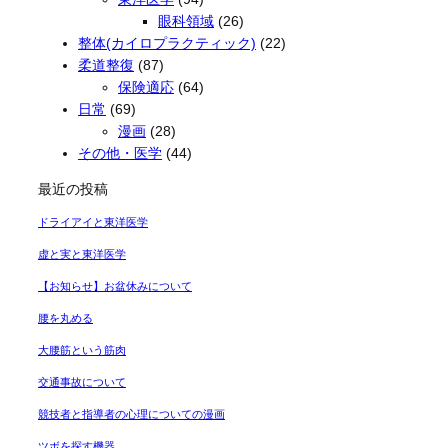
眼科領域
(26)
整体(カイロプラクティック)
(22)
柔道整復
(87)
保険適応
(64)
日常
(69)
漫画
(28)
その他・医学
(44)
最近の投稿
ドライアイと東洋医学
虚と実と東洋医学
【お知らせ】お盆休みについて
腰を丸める
大腰筋という筋肉
交通事故について
競技者と指導者の心理についての漫画
ツボを探す機器