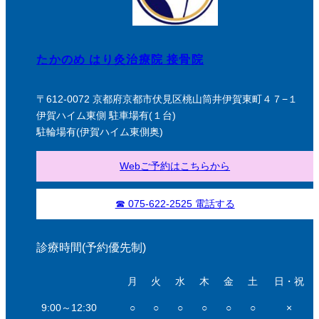
たかのめ はり灸治療院 接骨院
〒612-0072 京都府京都市伏見区桃山筒井伊賀東町４７−１
伊賀ハイム東側 駐車場有(１台)
駐輪場有(伊賀ハイム東側奥)
Webご予約はこちらから
☎ 075-622-2525 電話する
診療時間(予約優先制)
月
火
水
木
金
土
日・祝
9:00～12:30
○
○
○
○
○
○
×