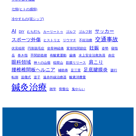
七情(ヒトの感情)
冷やすもの(泥シップ)
AI
サッカー
DIY
むち打ち
カーリートゥ
ゴルフ
ゴルフ肘
交通事故
スポーツ外傷
ヒストリエ
リウマチ
不妊治療
妊娠
伏見稲荷
円形脱毛症
坐骨神経痛
変形性関節症
姿勢
寝指
岳
巻き指
手関節捻挫
有酸素運動
歯痛
水上安全法救急員
炎症
眼科領域
肩こり
神々の山嶺
稲荷山
筋膜リリース
腰椎椎間板ヘルニア
足底腱膜炎
補助券
足三里
跛行
転倒
追儺式
逆子
遠赤外線治療器
酸素消費量
鍼灸治療
雑学
骨盤位
鬼やらい