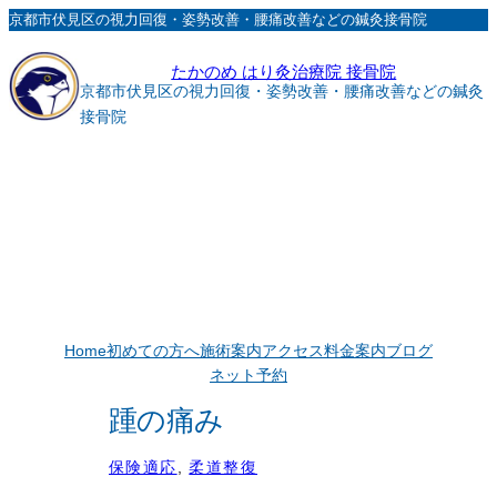
内
京都市伏見区の視力回復・姿勢改善・腰痛改善などの鍼灸接骨院
容
たかのめ はり灸治療院 接骨院
を
京都市伏見区の視力回復・姿勢改善・腰痛改善などの鍼灸
ス
接骨院
キ
ッ
プ
Home
初めての方へ
施術案内
アクセス
料金案内
ブログ
ネット予約
踵の痛み
保険適応
, 
柔道整復