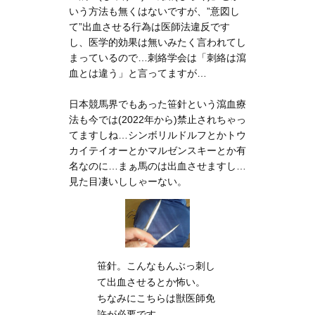
いう方法も無くはないですが、”意図し
て”出血させる行為は医師法違反です
し、医学的効果は無いみたく言われてし
まっているので…刺絡学会は「刺絡は瀉
血とは違う」と言ってますが…
日本競馬界でもあった笹針という瀉血療
法も今では(2022年から)禁止されちゃっ
てますしね…シンボリルドルフとかトウ
カイテイオーとかマルゼンスキーとか有
名なのに…まぁ馬のは出血させますし…
見た目凄いししゃーない。
笹針。こんなもんぶっ刺し
て出血させるとか怖い。
ちなみにこちらは獣医師免
許が必要です