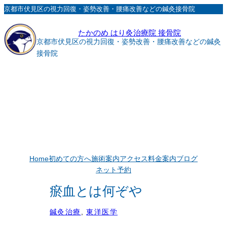
内
京都市伏見区の視力回復・姿勢改善・腰痛改善などの鍼灸接骨院
容
たかのめ はり灸治療院 接骨院
を
京都市伏見区の視力回復・姿勢改善・腰痛改善などの鍼灸
ス
接骨院
キ
ッ
プ
Home
初めての方へ
施術案内
アクセス
料金案内
ブログ
ネット予約
瘀血とは何ぞや
鍼灸治療
, 
東洋医学