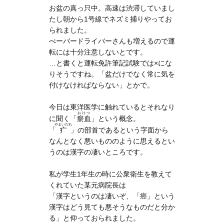
お盆の真っ只中。高速は渋滞していまし
たし朝から1号線でネズミ捕りやってお
られました。
ぺーバードライバーさんも増えるので運
転には十分注意しないとです。
…と書くと運転免許筆記試験では×にな
りそうですね。「盆だけでなく常に気を
付けなければならない」とかで。
今日は東洋医学に触れているとそれなり
おけつ
に聞く「
瘀血
」という概念。
やまいだれ
「
疒
」の部首であるという字面から
なんとなく悪いもののように思えるとい
うのは漢字の凄いところです。
私が学生1年生の時に公衆衛生を教えて
くれていた某元病院長は
「漢字というのは凄いぞ、「癌」という
漢字はどう見ても悪そうなものだと分か
る」と仰っておられました。