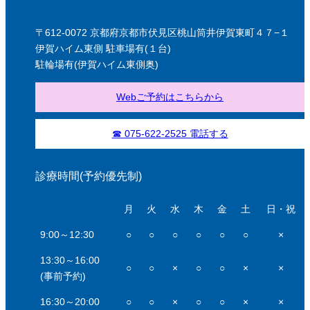
〒612-0072 京都府京都市伏見区桃山筒井伊賀東町４７−１
伊賀ハイム東側 駐車場有(１台)
駐輪場有(伊賀ハイム東側奥)
Webご予約はこちらから
☎ 075-622-2525 電話する
診療時間(予約優先制)
月
火
水
木
金
土
日・祝
9:00～12:30
○
○
○
○
○
○
×
13:30～16:00
○
○
×
○
○
×
×
(事前予約)
16:30～20:00
○
○
×
○
○
×
×