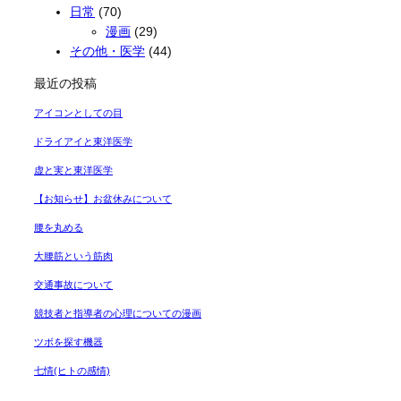
日常
(70)
漫画
(29)
その他・医学
(44)
最近の投稿
アイコンとしての目
ドライアイと東洋医学
虚と実と東洋医学
【お知らせ】お盆休みについて
腰を丸める
大腰筋という筋肉
交通事故について
競技者と指導者の心理についての漫画
ツボを探す機器
七情(ヒトの感情)