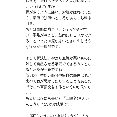
じゃぁ、瘀血の状態ってどんな症状よ？
というわけですが
胃がさくように痛い。お腹がはれぼった
く、腹痛では痛いところがあちこち動き
回る。
あとは単純に肩こり、シミができやす
い、手足が冷える、筋肉にしこりができ
る。といった血流が悪いときに生じそう
な症状が一般的です。
そして解決法。やはり血流が悪いものに
対して発散させる家庭でできる方法とな
るとお灸が一番ですね。
筋肉の一番硬い部分や瘀血の部位は他と
比べて色が悪かったりすることもあるの
でそこへ直接灸をするというのが良いか
と。
あるいは前にも書いた「三陰交(さんい
んこう)」なんかが鉄板です。
「瀉血(しゃけつ)・刺絡(しらく)」とか