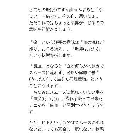
さてその瘀(お)ですが訓読みすると「や
まい」＝病です。病の血…悪いなぁ…
ただこれではちょっと語弊が生じるので
意味を紐解きましょう。
「瘀」という漢字の意味は「血の流れが
滞り、おこる病気」、『瘀滞(おたい)』
という状態を指します。
「瘀血」となると『血が何らかの原因で
スムーズに流れず、経絡や臓腑に鬱滞
(うったい)して生じた病理産物』という
ことになります。
ちなみにスムーズに流れていない事を
「血瘀(けつお)」。流れず滞って出来た
ナニかを「瘀血」と区別すべきだそうで
す。
ただ、ヒトというものはスムーズに流れ
ないといっても完全に「流れない」状態
えし