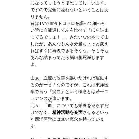
になってしまうと
壊死
してしまいます。
ですので完全に流れないということはあ
りません。
昔はTVで血液ドロドロを謳って細っそ
い管に血液通して左右比べて「ほら詰ま
ってるでしょ！！」みたいなのやってま
したが、あんなもん水分量ちょっと変え
ればすぐに再現できるそうな。そもそも
あんな詰まってたら脳細胞死滅します
よ。
まぁ、血流の改善を謳いたければ運動す
るのが一番！なのですが、これは東洋医
学で言う「瘀血」という概念とは若干ニ
ュアンスが違います。
けつ
元々、「
血
」についても栄養を巡らすだ
けでなく、
精神活動を充実
させるといっ
た西洋医学には無い概念を持っていま
す。