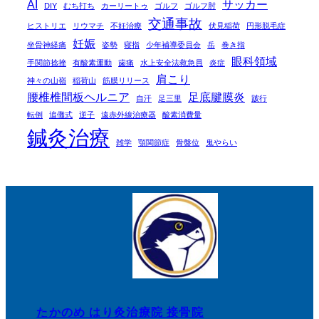
AI
サッカー
DIY
むち打ち
カーリートゥ
ゴルフ
ゴルフ肘
交通事故
ヒストリエ
リウマチ
不妊治療
伏見稲荷
円形脱毛症
妊娠
坐骨神経痛
姿勢
寝指
少年補導委員会
岳
巻き指
眼科領域
手関節捻挫
有酸素運動
歯痛
水上安全法救急員
炎症
肩こり
神々の山嶺
稲荷山
筋膜リリース
腰椎椎間板ヘルニア
足底腱膜炎
自汗
足三里
跛行
転倒
追儺式
逆子
遠赤外線治療器
酸素消費量
鍼灸治療
雑学
顎関節症
骨盤位
鬼やらい
たかのめ はり灸治療院 接骨院