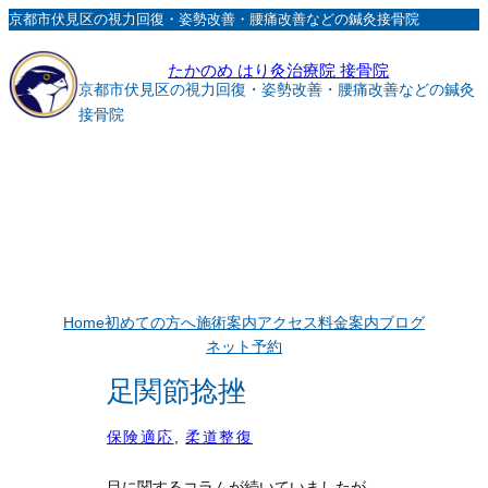
内
京都市伏見区の視力回復・姿勢改善・腰痛改善などの鍼灸接骨院
容
たかのめ はり灸治療院 接骨院
を
京都市伏見区の視力回復・姿勢改善・腰痛改善などの鍼灸
ス
接骨院
キ
ッ
プ
Home
初めての方へ
施術案内
アクセス
料金案内
ブログ
ネット予約
足関節捻挫
保険適応
, 
柔道整復
目に関するコラムが続いていましたが、