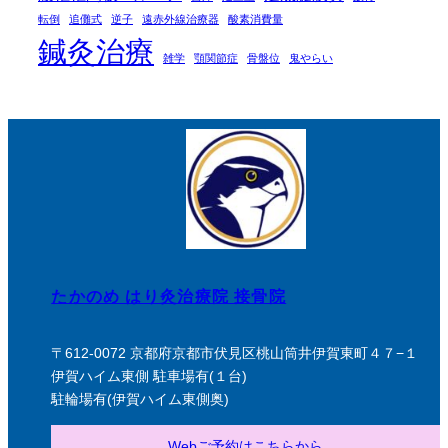
転倒
追儺式
逆子
遠赤外線治療器
酸素消費量
鍼灸治療
雑学
顎関節症
骨盤位
鬼やらい
たかのめ はり灸治療院 接骨院
〒612-0072 京都府京都市伏見区桃山筒井伊賀東町４７−１
伊賀ハイム東側 駐車場有(１台)
駐輪場有(伊賀ハイム東側奥)
Webご予約はこちらから