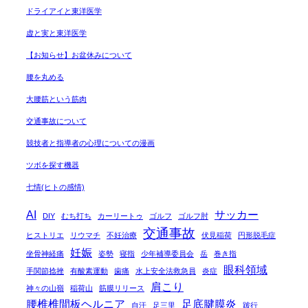
ドライアイと東洋医学
虚と実と東洋医学
【お知らせ】お盆休みについて
腰を丸める
大腰筋という筋肉
交通事故について
競技者と指導者の心理についての漫画
ツボを探す機器
七情(ヒトの感情)
AI
サッカー
DIY
むち打ち
カーリートゥ
ゴルフ
ゴルフ肘
交通事故
ヒストリエ
リウマチ
不妊治療
伏見稲荷
円形脱毛症
妊娠
坐骨神経痛
姿勢
寝指
少年補導委員会
岳
巻き指
眼科領域
手関節捻挫
有酸素運動
歯痛
水上安全法救急員
炎症
肩こり
神々の山嶺
稲荷山
筋膜リリース
腰椎椎間板ヘルニア
足底腱膜炎
自汗
足三里
跛行