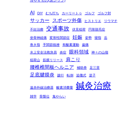
冷やすもの(泥シップ)
AI
DIY
むち打ち
カーリートゥ
ゴルフ
ゴルフ肘
サッカー
スポーツ外傷
ヒストリエ
リウマチ
交通事故
不妊治療
伏見稲荷
円形脱毛症
妊娠
坐骨神経痛
変形性関節症
姿勢
寝指
岳
巻き指
手関節捻挫
有酸素運動
歯痛
眼科領域
水上安全法救急員
炎症
神々の山嶺
肩こり
稲荷山
筋膜リリース
腰椎椎間板ヘルニア
補助券
足三里
足底腱膜炎
跛行
転倒
追儺式
逆子
鍼灸治療
遠赤外線治療器
酸素消費量
雑学
骨盤位
鬼やらい