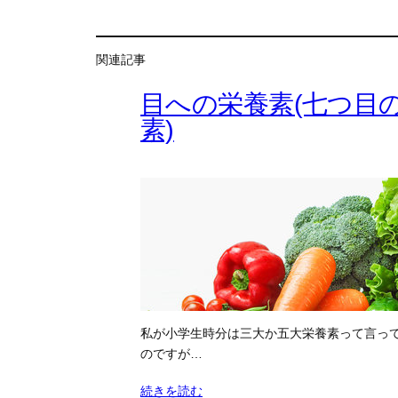
関連記事
目への栄養素(七つ目
素)
私が小学生時分は三大か五大栄養素って言っ
のですが…
続きを読む