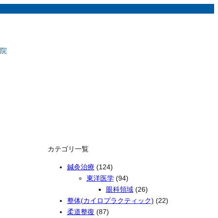
院
カテゴリ一覧
鍼灸治療
(124)
東洋医学
(94)
眼科領域
(26)
整体(カイロプラクティック)
(22)
柔道整復
(87)