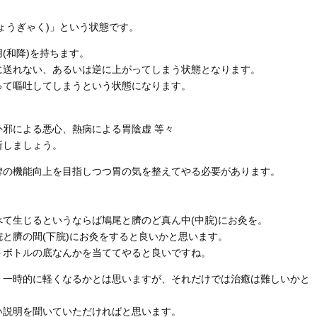
ょうぎゃく)」という状態です。
(和降)を持ちます。
に送れない、あるいは逆に上がってしまう状態となります。
って嘔吐してしまうという状態になります。
邪による悪心、熱病による胃陰虚 等々
断しましょう。
脾の機能向上を目指しつつ胃の気を整えてやる必要があります。
て生じるというならば鳩尾と臍のど真ん中(中脘)にお灸を。
と臍の間(下脘)にお灸をすると良いかと思います。
トボトルの底なんかを当ててやると良いですね。
、一時的に軽くなるかとは思いますが、それだけでは治癒は難しいかと
い説明を聞いていただければと思います。