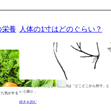
の栄養
人体の1寸はどのぐらい？
ツボの位置を示すとき、鍼灸師は「どこどこから何寸」と
いう測り…
てた気がする
続きを読む