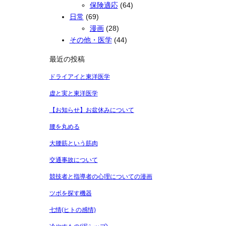
保険適応
(64)
日常
(69)
漫画
(28)
その他・医学
(44)
最近の投稿
ドライアイと東洋医学
虚と実と東洋医学
【お知らせ】お盆休みについて
腰を丸める
大腰筋という筋肉
交通事故について
競技者と指導者の心理についての漫画
ツボを探す機器
七情(ヒトの感情)