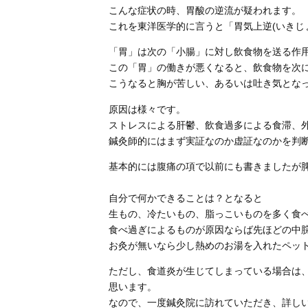
こんな症状の時、胃酸の逆流が疑われます。
これを東洋医学的に言うと「胃気上逆(いきじ
「胃」は次の「小腸」に対し飲食物を送る作用
この「胃」の働きが悪くなると、飲食物を次
こうなると胸が苦しい、あるいは吐き気とな
原因は様々です。
ストレスによる肝鬱、飲食過多による食滞、外
鍼灸師的にはまず実証なのか虚証なのかを判
基本的には腹痛の項で以前にも書きましたが
自分で何かできることは？となると
生もの、冷たいもの、脂っこいものを多く食べ
食べ過ぎによるものが原因ならば先ほどの中脘
お灸が無いなら少し熱めのお湯を入れたペッ
ただし、食道炎が生じてしまっている場合は
思います。
なので、一度鍼灸院に訪れていただき、詳し