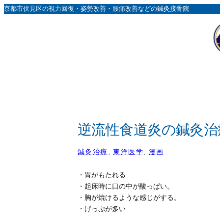
内
京都市伏見区の視力回復・姿勢改善・腰痛改善などの鍼灸接骨院
容
を
ス
キ
ッ
プ
逆流性食道炎の鍼灸治
鍼灸治療
, 
東洋医学
, 
漫画
・胃がもたれる
・起床時に口の中が酸っぱい。
・胸が焼けるような感じがする。
・げっぷが多い