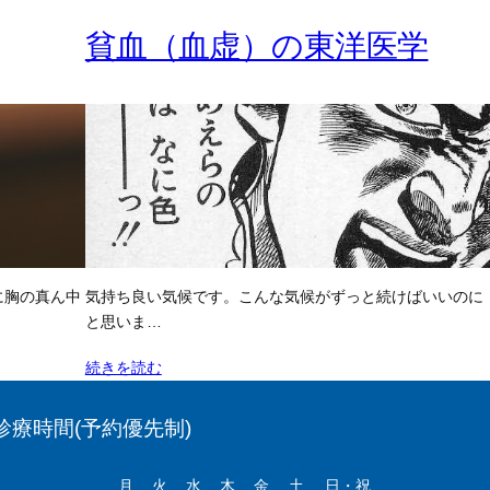
貧血（血虚）の東洋医学
に胸の真ん中
気持ち良い気候です。こんな気候がずっと続けばいいのに
と思いま…
続きを読む
診療時間(予約優先制)
月
火
水
木
金
土
日・祝