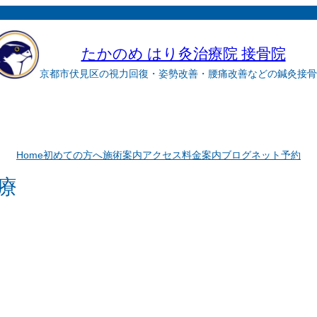
たかのめ はり灸治療院 接骨院
京都市伏見区の視力回復・姿勢改善・腰痛改善などの鍼灸接骨
Home
初めての方へ
施術案内
アクセス
料金案内
ブログ
ネット予約
療