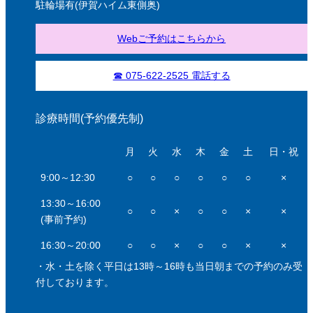
駐輪場有(伊賀ハイム東側奥)
Webご予約はこちらから
☎ 075-622-2525 電話する
診療時間(予約優先制)
月
火
水
木
金
土
日・祝
9:00～12:30
○
○
○
○
○
○
×
13:30～16:00
○
○
×
○
○
×
×
(事前予約)
16:30～20:00
○
○
×
○
○
×
×
・水・土を除く平日は13時～16時も当日朝までの予約のみ受
付しております。