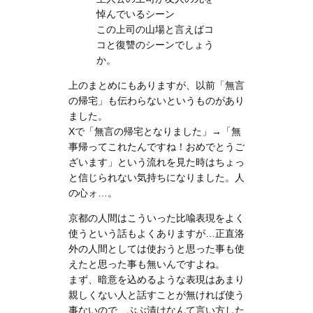
悼んでいるシーン
この上司の山場と言えばコ
コと復讐のシーンでしょう
か。
上のまとめにもありますが、以前「無言
の帰宅」も伝わらないというものがあり
ました。
Xで「無言の帰宅となりました」→「無
事帰ってこれたんですね！おめでとうご
ざいます」という流れを見た時はちょっ
と信じられない気持ちになりました。人
の心ォ…。
京都の人間はこういった比喩表現をよく
使うという話もよくありますが…正直洛
外の人間としては使おうと思った事も使
えたと思った事も無いんですよね。
まず、暗意を込めるような表現はあまり
親しくない人と話すことが無ければ使う
事ないので、ぶぶ漬けなんて言い方した