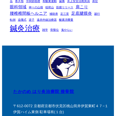
岳
巻き指
手関節捻挫
有酸素運動
歯痛
水上安全法救急員
炎症
眼科領域
肩こり
神々の山嶺
稲荷山
筋膜リリース
腰椎椎間板ヘルニア
足底腱膜炎
補助券
足三里
跛行
転倒
追儺式
逆子
遠赤外線治療器
酸素消費量
鍼灸治療
雑学
骨盤位
鬼やらい
たかのめ はり灸治療院 接骨院
〒612-0072 京都府京都市伏見区桃山筒井伊賀東町４７−１
伊賀ハイム東側 駐車場有(１台)