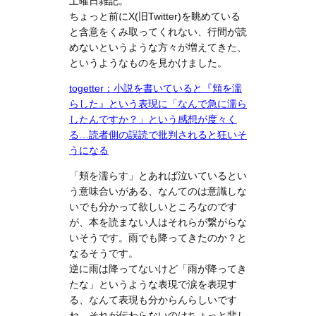
土曜日雑記。
ちょっと前にX(旧Twitter)を眺めている
と含意をくみ取ってくれない、行間が読
めないというような方々が増えてきた、
というようなものを見かけました。
togetter：小説を書いていると『頬を濡
らした』という表現に「なんで急に濡ら
したんですか？」という感想が度々く
る…読者側の誤読で批判されると狂いそ
うになる
「頬を濡らす」とあれば泣いているとい
う意味合いがある、なんてのは意識しな
いでも分かって欲しいところなのです
が、本を読まない人はそれらが繋がらな
いそうです。雨でも降ってきたのか？と
なるそうです。
逆に雨は降ってないけど「雨が降ってき
たな」というような表現で涙を表現す
る、なんて表現も分からんらしいです
ね。それが伝わらないのはちょっと悲し