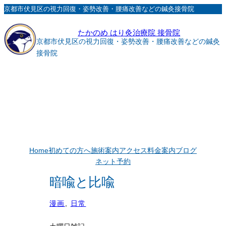
内
京都市伏見区の視力回復・姿勢改善・腰痛改善などの鍼灸接骨院
容
たかのめ はり灸治療院 接骨院
を
京都市伏見区の視力回復・姿勢改善・腰痛改善などの鍼灸
ス
接骨院
キ
ッ
プ
Home
初めての方へ
施術案内
アクセス
料金案内
ブログ
ネット予約
暗喩と比喩
漫画
, 
日常