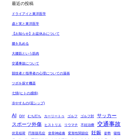
最近の投稿
ドライアイと東洋医学
虚と実と東洋医学
【お知らせ】お盆休みについて
腰を丸める
大腰筋という筋肉
交通事故について
競技者と指導者の心理についての漫画
ツボを探す機器
七情(ヒトの感情)
冷やすもの(泥シップ)
AI
サッカー
DIY
むち打ち
カーリートゥ
ゴルフ
ゴルフ肘
交通事故
スポーツ外傷
ヒストリエ
リウマチ
不妊治療
妊娠
伏見稲荷
円形脱毛症
坐骨神経痛
変形性関節症
姿勢
寝指