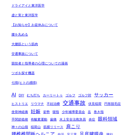
ドライアイと東洋医学
虚と実と東洋医学
【お知らせ】お盆休みについて
腰を丸める
大腰筋という筋肉
交通事故について
競技者と指導者の心理についての漫画
ツボを探す機器
七情(ヒトの感情)
AI
サッカー
DIY
むち打ち
カーリートゥ
ゴルフ
ゴルフ肘
交通事故
ヒストリエ
リウマチ
不妊治療
伏見稲荷
円形脱毛症
妊娠
坐骨神経痛
姿勢
寝指
少年補導委員会
岳
巻き指
眼科領域
手関節捻挫
有酸素運動
歯痛
水上安全法救急員
炎症
肩こり
神々の山嶺
稲荷山
筋膜リリース
腰椎椎間板ヘルニア
足底腱膜炎
自汗
足三里
跛行