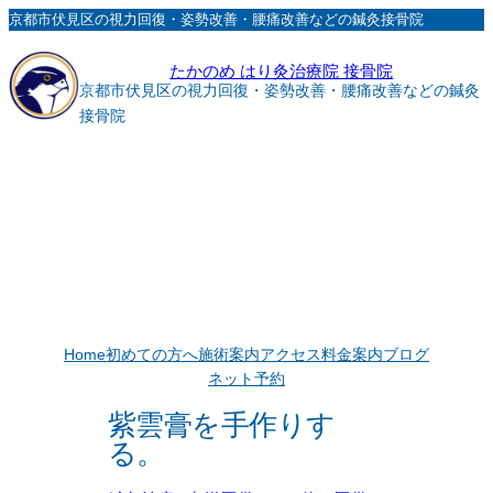
内
京都市伏見区の視力回復・姿勢改善・腰痛改善などの鍼灸接骨院
容
たかのめ はり灸治療院 接骨院
を
京都市伏見区の視力回復・姿勢改善・腰痛改善などの鍼灸
ス
接骨院
キ
ッ
プ
Home
初めての方へ
施術案内
アクセス
料金案内
ブログ
ネット予約
紫雲膏を手作りす
る。