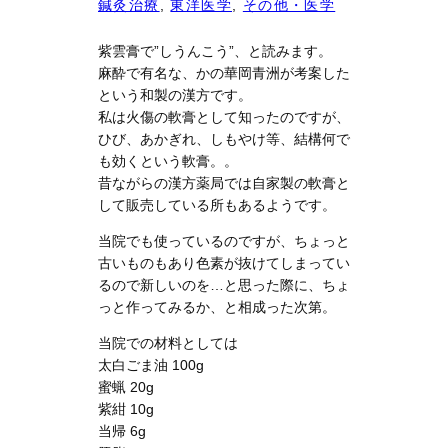
鍼灸治療
, 
東洋医学
, 
その他・医学
紫雲膏で”しうんこう”、と読みます。
麻酔で有名な、かの華岡青洲が考案した
という和製の漢方です。
私は火傷の軟膏として知ったのですが、
ひび、あかぎれ、しもやけ等、結構何で
も効くという軟膏。。
昔ながらの漢方薬局では自家製の軟膏と
して販売している所もあるようです。
当院でも使っているのですが、ちょっと
古いものもあり色素が抜けてしまってい
るので新しいのを…と思った際に、ちょ
っと作ってみるか、と相成った次第。
当院での材料としては
太白ごま油 100g
蜜蝋 20g
紫紺 10g
当帰 6g