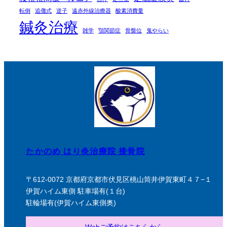
転倒
追儺式
逆子
遠赤外線治療器
酸素消費量
鍼灸治療
雑学
顎関節症
骨盤位
鬼やらい
たかのめ はり灸治療院 接骨院
〒612-0072 京都府京都市伏見区桃山筒井伊賀東町４７−１
伊賀ハイム東側 駐車場有(１台)
駐輪場有(伊賀ハイム東側奥)
Webご予約はこちらから