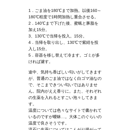
1．ごま油を180℃まで加熱。以後160～
180℃程度で1時間加熱し重合させる。
2．140℃まで下げた後、蜜蝋と豚脂を
加え15分。
3、130℃で当帰を投入。15分。
4．当帰を取り出し、130℃で紫紺を投
入し15分。
5．容器を移し替えて冷ます。ゴミが多
ければ濾す。
途中、気持ち香ばしい匂いがしてきます
が、普通のごま油ではなく白ゴマ油なの
で、そこまできつい匂いではありませ
ん。院内がええ香りに。また、それぞれ
の生薬を入れるとすごい泡々してきま
す。
温度については色々なサイトで書かれて
いるのですが曖昧…。大体このぐらいの
温度で良さそうです。
流石に生薬についてはこんがり揚がって