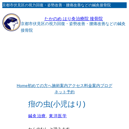
内
京都市伏見区の視力回復・姿勢改善・腰痛改善などの鍼灸接骨院
容
たかのめ はり灸治療院 接骨院
を
京都市伏見区の視力回復・姿勢改善・腰痛改善などの鍼灸
ス
接骨院
キ
ッ
プ
Home
初めての方へ
施術案内
アクセス
料金案内
ブログ
ネット予約
疳の虫(小児はり)
鍼灸治療
, 
東洋医学
かんのむし と読みます。