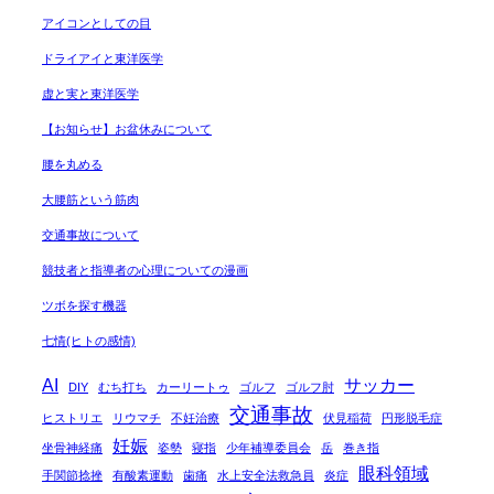
アイコンとしての目
ドライアイと東洋医学
虚と実と東洋医学
【お知らせ】お盆休みについて
腰を丸める
大腰筋という筋肉
交通事故について
競技者と指導者の心理についての漫画
ツボを探す機器
七情(ヒトの感情)
AI
サッカー
DIY
むち打ち
カーリートゥ
ゴルフ
ゴルフ肘
交通事故
ヒストリエ
リウマチ
不妊治療
伏見稲荷
円形脱毛症
妊娠
坐骨神経痛
姿勢
寝指
少年補導委員会
岳
巻き指
眼科領域
手関節捻挫
有酸素運動
歯痛
水上安全法救急員
炎症