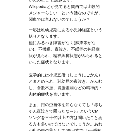
Wikipediaとか見てると関西では比較的
メジャーらしい…という話なのですが、
関東では言わないのでしょうか？
一応は乳幼児期にある小児神経症という
括りとなります。
他にみるべき障害がなく(麻痺等がな
い)、不機嫌、夜泣き、不眠等の神経症
状が見られ、精神興奮状態がみられると
いった症状となります。
医学的には小児五疳（しょうにごかん）
とまとめられ、乳幼児の夜泣き、かんむ
し、食欲不振、胃腸虚弱などの精神的・
肉体的症状を言います。
まぁ、疳の虫自体を知らなくても「赤ち
ゃん夜泣きで困ったな～♪」というCM
ソングを三十代以上の方は聞いたことあ
る方も多いのではないでしょうか。あれ
が疳の虫の薬として(西日本では)一番有