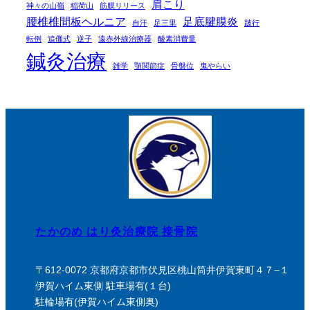
肩こり
神々の山嶺
稲荷山
筋膜リリース
腰椎椎間板ヘルニア
足底腱膜炎
自汗
足三里
跛行
転倒
追儺式
逆子
遠赤外線治療器
酸素消費量
鍼灸治療
雑学
顎関節症
骨盤位
鬼やらい
たかのめ はり灸治療院 接骨院
〒612-0072 京都府京都市伏見区桃山筒井伊賀東町４７−１
伊賀ハイム東側 駐車場有(１台)
駐輪場有(伊賀ハイム東側奥)