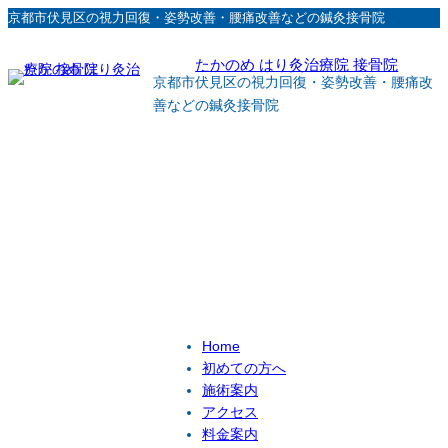
内
京都市伏見区の視力回復・姿勢改善・腰痛改善などの鍼灸接骨院
容
たかのめ はり灸治療院 接骨院
を
京都市伏見区の視力回復・姿勢改善・腰痛改
ス
善などの鍼灸接骨院
キ
ッ
プ
Home
初めての方へ
施術案内
アクセス
料金案内