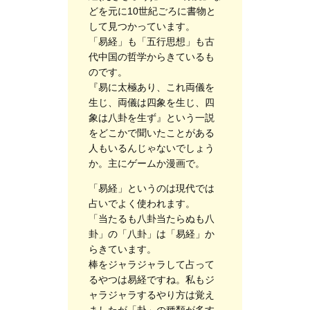
どを元に10世紀ごろに書物と
して見つかっています。
「易経」も「五行思想」も古
代中国の哲学からきているも
のです。
『易に太極あり、これ両儀を
生じ、両儀は四象を生じ、四
象は八卦を生ず』という一説
をどこかで聞いたことがある
人もいるんじゃないでしょう
か。主にゲームか漫画で。
「易経」というのは現代では
占いでよく使われます。
「当たるも八卦当たらぬも八
卦」の「八卦」は「易経」か
らきています。
棒をジャラジャラして占って
るやつは易経ですね。私もジ
ャラジャラするやり方は覚え
ましたが「卦」の種類が多す