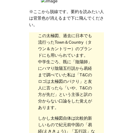
※ここから脱線です。要約を読みたい人
は背景色が消えるまで下に飛んでくださ
い。
この太極図、過去に日本でも
流行ったTown＆Country（タ
ウン＆カントリー）のブラン
ドにも用いられています。
中学生ごろ、既に「陰陽師」
にハマり陰陽五行説から易経
まで調べていた私は「T&Cの
ロゴは太極図のパクり」と友
人に言ったら「いや、T&Cの
方が先だ」という主張と訳の
分からない口論をした覚えが
あります。
しかし太極図自体は比較的新
しいもので紀元前中国の「易
経(えききょう)」「五行説」な