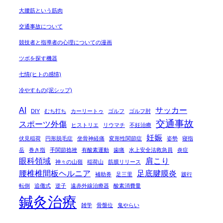
大腰筋という筋肉
交通事故について
競技者と指導者の心理についての漫画
ツボを探す機器
七情(ヒトの感情)
冷やすもの(泥シップ)
AI
サッカー
DIY
むち打ち
カーリートゥ
ゴルフ
ゴルフ肘
交通事故
スポーツ外傷
ヒストリエ
リウマチ
不妊治療
妊娠
伏見稲荷
円形脱毛症
坐骨神経痛
変形性関節症
姿勢
寝指
岳
巻き指
手関節捻挫
有酸素運動
歯痛
水上安全法救急員
炎症
眼科領域
肩こり
神々の山嶺
稲荷山
筋膜リリース
腰椎椎間板ヘルニア
足底腱膜炎
補助券
足三里
跛行
転倒
追儺式
逆子
遠赤外線治療器
酸素消費量
鍼灸治療
雑学
骨盤位
鬼やらい