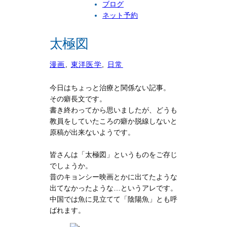
ブログ
ネット予約
太極図
漫画
, 
東洋医学
, 
日常
今日はちょっと治療と関係ない記事。
その癖長文です。
書き終わってから思いましたが、どうも
教員をしていたころの癖か脱線しないと
原稿が出来ないようです。
皆さんは「太極図」というものをご存じ
でしょうか。
昔のキョンシー映画とかに出てたような
出てなかったような…というアレです。
中国では魚に見立てて「陰陽魚」とも呼
ばれます。