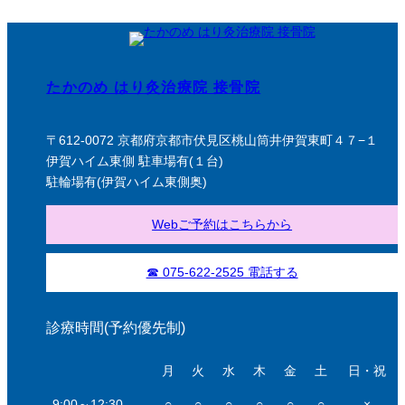
たかのめ はり灸治療院 接骨院
〒612-0072 京都府京都市伏見区桃山筒井伊賀東町４７−１
伊賀ハイム東側 駐車場有(１台)
駐輪場有(伊賀ハイム東側奥)
Webご予約はこちらから
☎ 075-622-2525 電話する
診療時間(予約優先制)
月
火
水
木
金
土
日・祝
9:00～12:30
○
○
○
○
○
○
×