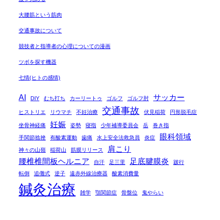
大腰筋という筋肉
交通事故について
競技者と指導者の心理についての漫画
ツボを探す機器
七情(ヒトの感情)
AI
サッカー
DIY
むち打ち
カーリートゥ
ゴルフ
ゴルフ肘
交通事故
ヒストリエ
リウマチ
不妊治療
伏見稲荷
円形脱毛症
妊娠
坐骨神経痛
姿勢
寝指
少年補導委員会
岳
巻き指
眼科領域
手関節捻挫
有酸素運動
歯痛
水上安全法救急員
炎症
肩こり
神々の山嶺
稲荷山
筋膜リリース
腰椎椎間板ヘルニア
足底腱膜炎
自汗
足三里
跛行
転倒
追儺式
逆子
遠赤外線治療器
酸素消費量
鍼灸治療
雑学
顎関節症
骨盤位
鬼やらい