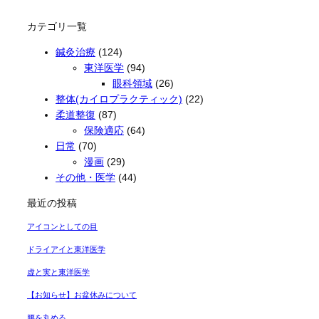
カテゴリ一覧
鍼灸治療
(124)
東洋医学
(94)
眼科領域
(26)
整体(カイロプラクティック)
(22)
柔道整復
(87)
保険適応
(64)
日常
(70)
漫画
(29)
その他・医学
(44)
最近の投稿
アイコンとしての目
ドライアイと東洋医学
虚と実と東洋医学
【お知らせ】お盆休みについて
腰を丸める