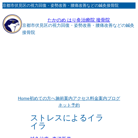
内
京都市伏見区の視力回復・姿勢改善・腰痛改善などの鍼灸接骨院
容
たかのめ はり灸治療院 接骨院
を
京都市伏見区の視力回復・姿勢改善・腰痛改善などの鍼灸
ス
接骨院
キ
ッ
プ
Home
初めての方へ
施術案内
アクセス
料金案内
ブログ
ネット予約
ストレスによるイラ
イラ