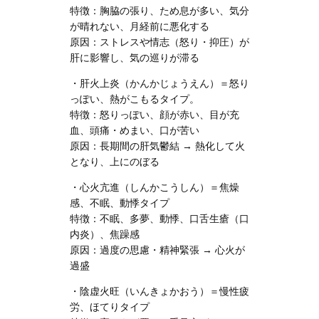
特徴：胸脇の張り、ため息が多い、気分
が晴れない、月経前に悪化する
原因：ストレスや情志（怒り・抑圧）が
肝に影響し、気の巡りが滞る
・肝火上炎（かんかじょうえん）＝怒り
っぽい、熱がこもるタイプ。
特徴：怒りっぽい、顔が赤い、目が充
血、頭痛・めまい、口が苦い
原因：長期間の肝気鬱結 → 熱化して火
となり、上にのぼる
・心火亢進（しんかこうしん）＝焦燥
感、不眠、動悸タイプ
特徴：不眠、多夢、動悸、口舌生瘡（口
内炎）、焦躁感
原因：過度の思慮・精神緊張 → 心火が
過盛
・陰虚火旺（いんきょかおう）＝慢性疲
労、ほてりタイプ