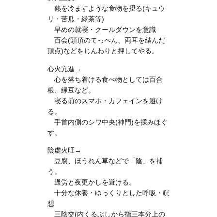
熱を冷ますような食物を摂る(キュウ
リ・苦瓜・緑茶等)
早めの就寝・クールダウンを意識
百会(頭頂のてっぺん、両耳を結んだ
頂点)などをじんわりと押してやる。
心火亢進→
心を落ち着ける食べ物としては百合
根、緑豆など。
寝る前のスマホ・カフェインを避け
る。
手首内側のシワ中央(神門)を揉みほぐ
す。
陰虚火旺→
豆腐、ほうれん草などで「陰」を補
う。
過労と夜更かしを避ける。
十分な休養・ゆっくりとした呼吸・瞑
想
三陰交(内くるぶしから指三本分上の