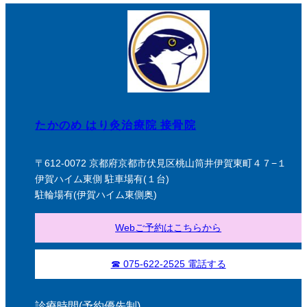
たかのめ はり灸治療院 接骨院
〒612-0072 京都府京都市伏見区桃山筒井伊賀東町４７−１
伊賀ハイム東側 駐車場有(１台)
駐輪場有(伊賀ハイム東側奥)
Webご予約はこちらから
☎ 075-622-2525 電話する
診療時間(予約優先制)