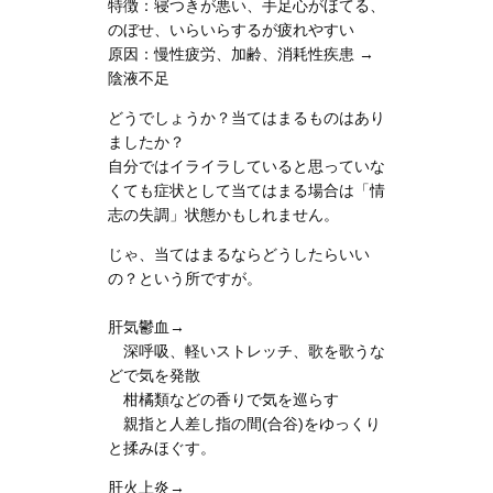
特徴：寝つきが悪い、手足心がほてる、
のぼせ、いらいらするが疲れやすい
原因：慢性疲労、加齢、消耗性疾患 →
陰液不足
どうでしょうか？当てはまるものはあり
ましたか？
自分ではイライラしていると思っていな
くても症状として当てはまる場合は「情
志の失調」状態かもしれません。
じゃ、当てはまるならどうしたらいい
の？という所ですが。
肝気鬱血→
深呼吸、軽いストレッチ、歌を歌うな
どで気を発散
柑橘類などの香りで気を巡らす
親指と人差し指の間(合谷)をゆっくり
と揉みほぐす。
肝火上炎→