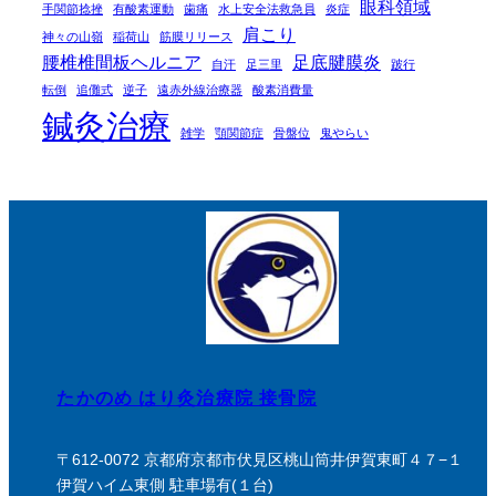
眼科領域
手関節捻挫
有酸素運動
歯痛
水上安全法救急員
炎症
肩こり
神々の山嶺
稲荷山
筋膜リリース
腰椎椎間板ヘルニア
足底腱膜炎
自汗
足三里
跛行
転倒
追儺式
逆子
遠赤外線治療器
酸素消費量
鍼灸治療
雑学
顎関節症
骨盤位
鬼やらい
たかのめ はり灸治療院 接骨院
〒612-0072 京都府京都市伏見区桃山筒井伊賀東町４７−１
伊賀ハイム東側 駐車場有(１台)