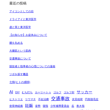
最近の投稿
アイコンとしての目
ドライアイと東洋医学
虚と実と東洋医学
【お知らせ】お盆休みについて
腰を丸める
大腰筋という筋肉
交通事故について
競技者と指導者の心理についての漫画
ツボを探す機器
七情(ヒトの感情)
AI
サッカー
DIY
むち打ち
カーリートゥ
ゴルフ
ゴルフ肘
交通事故
ヒストリエ
リウマチ
不妊治療
伏見稲荷
円形脱毛症
妊娠
坐骨神経痛
姿勢
寝指
少年補導委員会
岳
巻き指