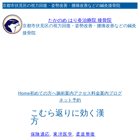
内
京都市伏見区の視力回復・姿勢改善・腰痛改善などの鍼灸接骨院
容
たかのめ はり灸治療院 接骨院
を
京都市伏見区の視力回復・姿勢改善・腰痛改善などの鍼灸
ス
接骨院
キ
ッ
プ
Home
初めての方へ
施術案内
アクセス
料金案内
ブログ
ネット予約
こむら返りに効く漢
方
保険適応
, 
東洋医学
, 
柔道整復