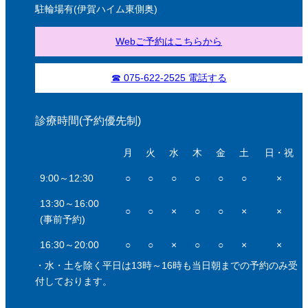
駐輪場有(伊賀ハイム東側奥)
Webご予約はこちらから
☎ 075-622-2525 電話する
診療時間(予約優先制)
月
火
水
木
金
土
日・祝
9:00～12:30
○
○
○
○
○
○
×
13:30～16:00
○
○
×
○
○
×
×
(事前予約)
16:30～20:00
○
○
×
○
○
×
×
・水・土を除く平日は13時～16時も当日朝までの予約のみ受
付しております。