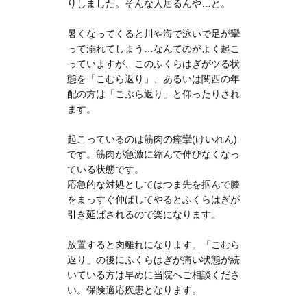
りしました。そんな人居るんや…と。
暑くなってくると川や海で泳いで足が攣
って溺れてしまう…なんてのがよく起こ
っていますが、このふくらはぎがツる状
態を「こむら返り」、あるいは関西の年
配の方は「こぶら返り」と仰ったりされ
ます。
起こっているのは筋肉の痙攣(けいれん)
です。筋肉が急激に縮んで伸びなくなっ
ている状態です。
応急的な対処としてはつま先を掴んで膝
をまっすぐ伸ばしてやるとふくらはぎが
引き延ばされるので楽になります。
放置すると肉離れになります。「こむら
返り」の後にふくらはぎが痛い状態が続
いている方は早めに当院へご相談くださ
い。保険適応疾患となります。