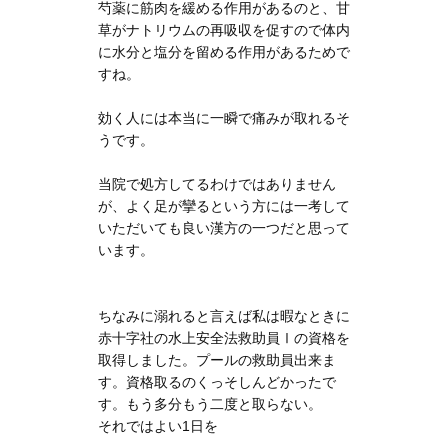
芍薬に筋肉を緩める作用があるのと、甘
草がナトリウムの再吸収を促すので体内
に水分と塩分を留める作用があるためで
すね。
効く人には本当に一瞬で痛みが取れるそ
うです。
当院で処方してるわけではありません
が、よく足が攣るという方には一考して
いただいても良い漢方の一つだと思って
います。
ちなみに溺れると言えば私は暇なときに
赤十字社の水上安全法救助員Ⅰの資格を
取得しました。プールの救助員出来ま
す。資格取るのくっそしんどかったで
す。もう多分もう二度と取らない。
それではよい1日を