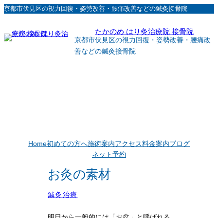
内
京都市伏見区の視力回復・姿勢改善・腰痛改善などの鍼灸接骨院
容
たかのめ はり灸治療院 接骨院
を
京都市伏見区の視力回復・姿勢改善・腰痛改
ス
善などの鍼灸接骨院
キ
ッ
プ
Home
初めての方へ
施術案内
アクセス
料金案内
ブログ
ネット予約
お灸の素材
鍼灸治療
明日から一般的には「お盆」と呼ばれる