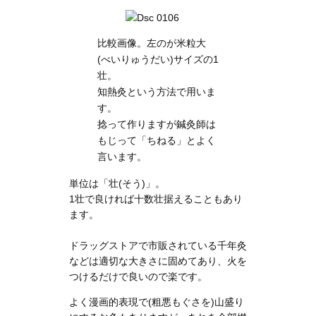
比較画像。左のが米粒大
(べいりゅうだい)サイズの1
壮。
知熱灸という方法で用いま
す。
捻って作りますが鍼灸師は
もじって「ちねる」とよく
言います。
単位は「壮(そう)」。
1壮で良ければ十数壮据えることもあり
ます。
ドラッグストアで市販されている千年灸
などは適切な大きさに固めてあり、火を
つけるだけで良いので楽です。
よく漫画的表現で(粗悪もぐさを)山盛り