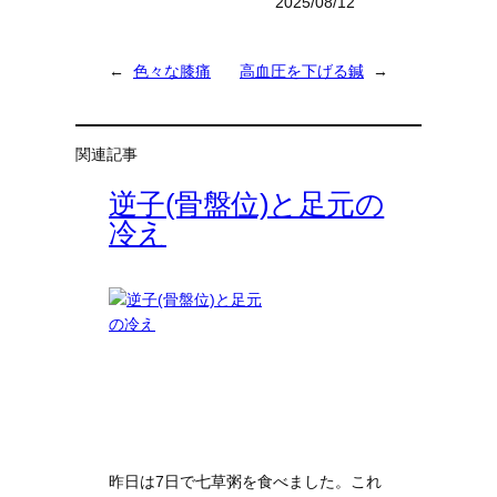
2025/08/12
←
色々な膝痛
高血圧を下げる鍼
→
関連記事
逆子(骨盤位)と足元の
冷え
昨日は7日で七草粥を食べました。これ