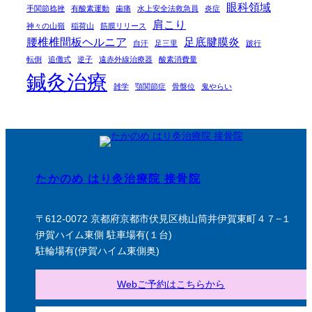
眼科領域
手関節捻挫
有酸素運動
歯痛
水上安全法救急員
炎症
肩こり
神々の山嶺
稲荷山
筋膜リリース
腰椎椎間板ヘルニア
足底腱膜炎
自汗
足三里
跛行
転倒
追儺式
逆子
遠赤外線治療器
酸素消費量
鍼灸治療
雑学
顎関節症
骨盤位
鬼やらい
たかのめ はり灸治療院 接骨院
〒612-0072 京都府京都市伏見区桃山筒井伊賀東町４７−１
伊賀ハイム東側 駐車場有(１台)
駐輪場有(伊賀ハイム東側奥)
Webご予約はこちらから