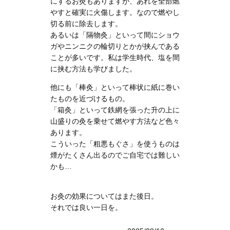
にするお灸もありますが、あれを全部燃
やすと確実に火傷します。なので燃やし
切る前に除去します。
あるいは「隔物灸」といって間にショウ
ガやニンニクの輪切りとかが挟んである
ことが多いです。私は学生時代、塩を間
に挟む方法も学びました。
他にも「棒灸」といって棒状に紙に巻い
たものを近づけるもの。
「箱灸」といって鉄網を張った升の上に
山盛りの灸を乗せて燃やす方法など色々
あります。
こういった「粗悪もぐさ」を使うものは
煙がたくさん出るのでご自宅では難しい
かも…
お灸の効果についてはまた後日。
それでは良い一日を。