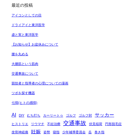
最近の投稿
アイコンとしての目
ドライアイと東洋医学
虚と実と東洋医学
【お知らせ】お盆休みについて
腰を丸める
大腰筋という筋肉
交通事故について
競技者と指導者の心理についての漫画
ツボを探す機器
七情(ヒトの感情)
AI
サッカー
DIY
むち打ち
カーリートゥ
ゴルフ
ゴルフ肘
交通事故
ヒストリエ
リウマチ
不妊治療
伏見稲荷
円形脱毛症
妊娠
坐骨神経痛
姿勢
寝指
少年補導委員会
岳
巻き指