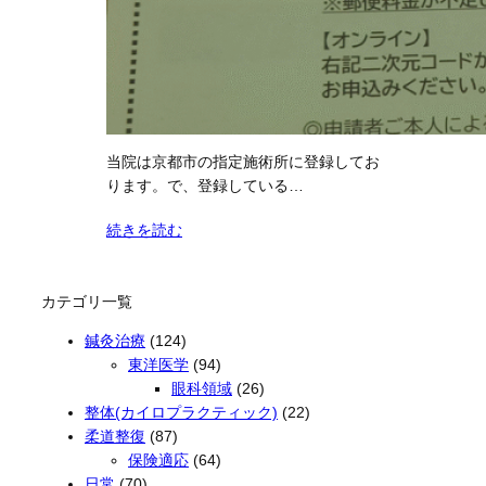
当院は京都市の指定施術所に登録してお
ります。で、登録している…
続きを読む
カテゴリ一覧
鍼灸治療
(124)
東洋医学
(94)
眼科領域
(26)
整体(カイロプラクティック)
(22)
柔道整復
(87)
保険適応
(64)
日常
(70)