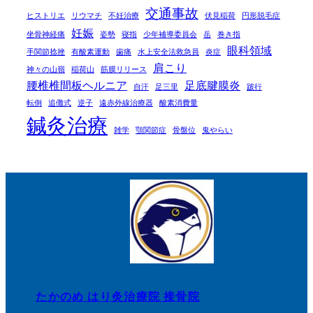
交通事故
ヒストリエ
リウマチ
不妊治療
伏見稲荷
円形脱毛症
妊娠
坐骨神経痛
姿勢
寝指
少年補導委員会
岳
巻き指
眼科領域
手関節捻挫
有酸素運動
歯痛
水上安全法救急員
炎症
肩こり
神々の山嶺
稲荷山
筋膜リリース
腰椎椎間板ヘルニア
足底腱膜炎
自汗
足三里
跛行
転倒
追儺式
逆子
遠赤外線治療器
酸素消費量
鍼灸治療
雑学
顎関節症
骨盤位
鬼やらい
たかのめ はり灸治療院 接骨院