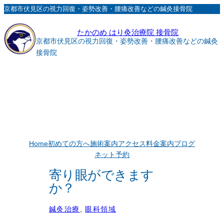
内
京都市伏見区の視力回復・姿勢改善・腰痛改善などの鍼灸接骨院
容
たかのめ はり灸治療院 接骨院
を
京都市伏見区の視力回復・姿勢改善・腰痛改善などの鍼灸
ス
接骨院
キ
ッ
プ
Home
初めての方へ
施術案内
アクセス
料金案内
ブログ
ネット予約
寄り眼ができます
か？
鍼灸治療
, 
眼科領域