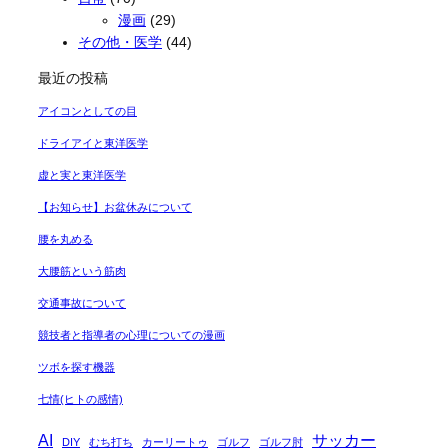
漫画
(29)
その他・医学
(44)
最近の投稿
アイコンとしての目
ドライアイと東洋医学
虚と実と東洋医学
【お知らせ】お盆休みについて
腰を丸める
大腰筋という筋肉
交通事故について
競技者と指導者の心理についての漫画
ツボを探す機器
七情(ヒトの感情)
AI
サッカー
DIY
むち打ち
カーリートゥ
ゴルフ
ゴルフ肘