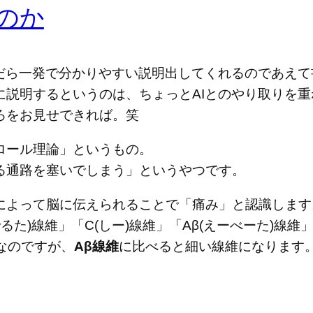
のか
んだら一発で分かりやすい説明出してくれるのであえ
説明するというのは、ちょっとAIとのやり取りを重
ろをお見せできれば。笑
ロール理論」というもの。
る通路を塞いでしまう」というやつです。
によって脳に伝えられることで「痛み」と認識します
るた)線維」「C(しー)線維」「Aβ(えーべーた)線
なのですが、
Aβ線維
に比べると細い線維になります