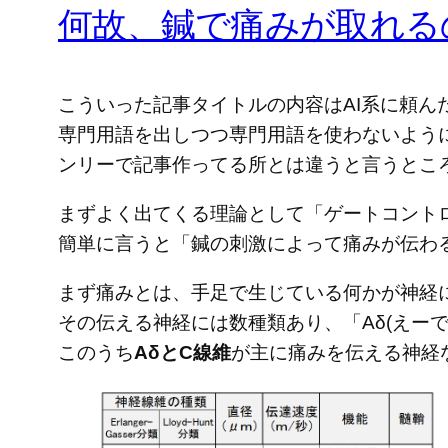
何故、鍼で痛みが取れる
こういった記事タイトルの内容はAI系に頼
専門用語を出しつつ専門用語を使わないように
ンリーで記事作ってる所とは違うと言うとこ
まずよく出てくる理論として「ゲートコント
簡単に言うと「鍼の刺激によって痛みが伝わ
まず痛みとは、手足で生じている何かが神経
その伝える神経には数種類あり、「Aδ(えーで
このうち
AδとC線維
が主に痛みを伝える神経