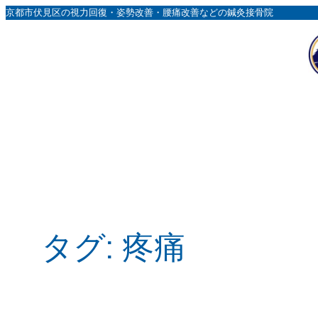
内
京都市伏見区の視力回復・姿勢改善・腰痛改善などの鍼灸接骨院
容
を
ス
キ
ッ
プ
タグ:
疼痛