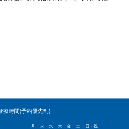
診療時間(予約優先制)
月
火
水
木
金
土
日・祝