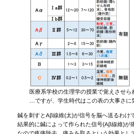
医療系学校の生理学の授業で覚えさせら
…ですが、学生時代はこの表の大事さに
鍼を刺すとAβ線維(太)が信号を脳へ送るわけ
結果的に鍼によって作られた信号(Aβ線維)が
なので疼痛除去、痛みを取るという効果とし