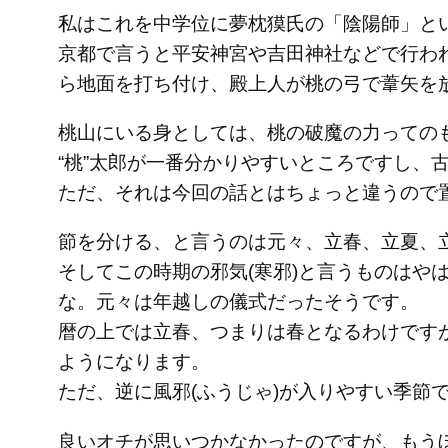
私はこれを中学位に夢枕獏氏の「陰陽師」と
京都で言うと平安神宮や吉田神社などで行わ
ら地面を打ち付け、殿上人が桃の弓で葦矢を
桃山にいる身としては、桃の破魔の力っての
“桃”太郎が一番分かりやすいところですし
ただ、それは今回の話とはちょっと違うので
節を分ける、と言うのは元々、立春、立夏、
そしてこの時期の邪気(寒邪)と言うものは
な。元々は年越しの儀式だったそうです。
暦の上では立春、つまりは春となるわけです
ようになります。
ただ、逆に風邪(ふうじゃ)が入りやすい季
良いオチが思いつかなかったのですが、もう