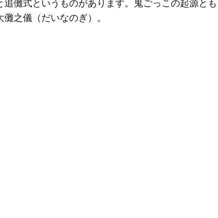
と追儺式というものがあります。鬼ごっこの起源とも
大儺之儀（だいなのぎ）。