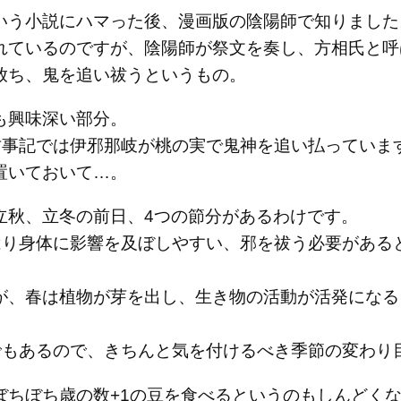
いう小説にハマった後、漫画版の陰陽師で知りました
れているのですが、陰陽師が祭文を奏し、方相氏と呼
放ち、鬼を追い祓うというもの。
も興味深い部分。
、古事記では伊邪那岐が桃の実で鬼神を追い払っていま
置いておいて…。
立秋、立冬の前日、4つの節分があるわけです。
やはり身体に影響を及ぼしやすい、邪を祓う必要がある
が、春は植物が芽を出し、生き物の活動が活発になる
節でもあるので、きちんと気を付けるべき季節の変わり
ぼちぼち歳の数+1の豆を食べるというのもしんどく