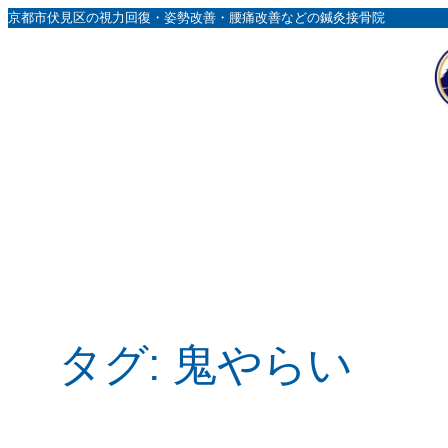
内
京都市伏見区の視力回復・姿勢改善・腰痛改善などの鍼灸接骨院
容
を
ス
キ
ッ
プ
タグ:
鬼やらい