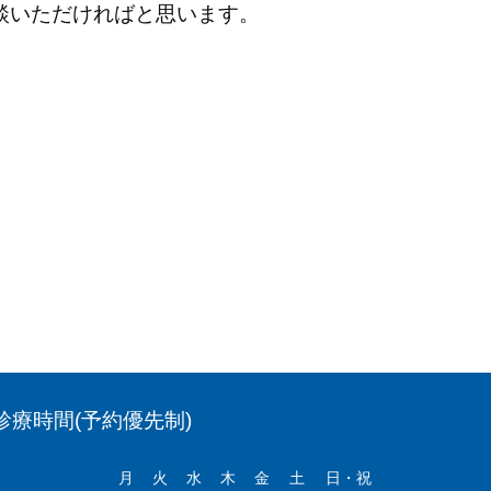
談いただければと思います。
診療時間(予約優先制)
月
火
水
木
金
土
日・祝