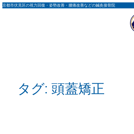
内
京都市伏見区の視力回復・姿勢改善・腰痛改善などの鍼灸接骨院
容
を
ス
キ
ッ
プ
タグ:
頭蓋矯正