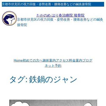
内
京都市伏見区の視力回復・姿勢改善・腰痛改善などの鍼灸接骨院
容
たかのめ はり灸治療院 接骨院
を
京都市伏見区の視力回復・姿勢改善・腰痛改善などの鍼灸
ス
接骨院
キ
ッ
プ
Home
初めての方へ
施術案内
アクセス
料金案内
ブログ
ネット予約
タグ:
鉄鍋のジャン