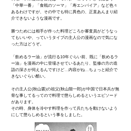
「中華一番」「食戟のソーマ」「寿エンパイア」など色々
あるわけですが、その中でも特に異色の、正直あんまり紹
介できないような漫画です。
勝つためには相手が作った料理どころか審査員がどうなっ
てもいいや、っていうタイプの主人公の漫画なので気にな
った方はどうぞ。
「飲めるラー油」が流行る10年ぐらい前、既に「飲めるラ
ー油」を漫画の中に登場させているあたり、監修の方の造
詣の深さが伺えるんですけど…内容がね…ちょっと紹介で
きないぐらい酷い。
その主人公(秋山醤)の祖父(秋山階一郎)が中国で日本兵が無
骨な事してるってので料理で懲らしめるというエピソード
があります。
その時、身体を冷やす料理を作って兵たちを動けないよう
にして懲らしめるという事をしました。