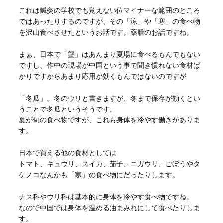
これは鍼灸の学校でも覚えない位マイナーな範囲のところ
ではあったりするのですが、その「涼」や「寒」の食べ物
を沢山食べさせたというお話です。薬膳のお話ですね。
まぁ、日本で「蟹」はあんまり夏場に食べるもんでもない
ですし、作中の現場が中国という事で聞き慣れない食材ば
かりですからあまり応用が効くもんではないのですが
「冬瓜」。冬のウリと書きますが、冬まで保存が効くとい
うことで冬瓜というそうです。
夏が旬の食べ物ですが、これも身体を冷やす働きがありま
す。
日本で買える他の食材としては
トマト、キュウリ、スイカ、茄子、ニガウリ、ごぼうやタ
ケノコなんかも「寒」の食べ物にだったりします。
ナス科やウリ科は基本的に身体を冷やす食べ物ですね。
なので中国では身体を温める油まみれにして食べたりしま
す。