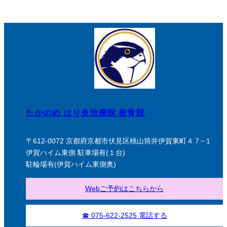
たかのめ はり灸治療院 接骨院
〒612-0072 京都府京都市伏見区桃山筒井伊賀東町４７−１
伊賀ハイム東側 駐車場有(１台)
駐輪場有(伊賀ハイム東側奥)
Webご予約はこちらから
☎ 075-622-2525 電話する