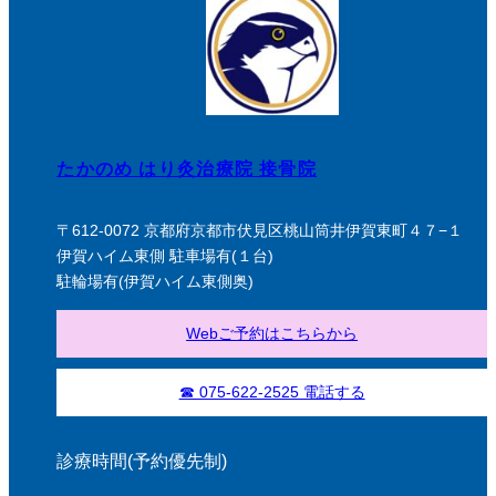
たかのめ はり灸治療院 接骨院
〒612-0072 京都府京都市伏見区桃山筒井伊賀東町４７−１
伊賀ハイム東側 駐車場有(１台)
駐輪場有(伊賀ハイム東側奥)
Webご予約はこちらから
☎ 075-622-2525 電話する
診療時間(予約優先制)