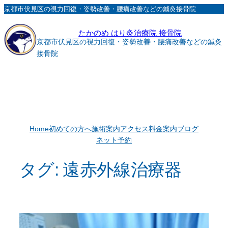
内
京都市伏見区の視力回復・姿勢改善・腰痛改善などの鍼灸接骨院
容
たかのめ はり灸治療院 接骨院
を
京都市伏見区の視力回復・姿勢改善・腰痛改善などの鍼灸
ス
接骨院
キ
ッ
プ
Home
初めての方へ
施術案内
アクセス
料金案内
ブログ
ネット予約
タグ:
遠赤外線治療器