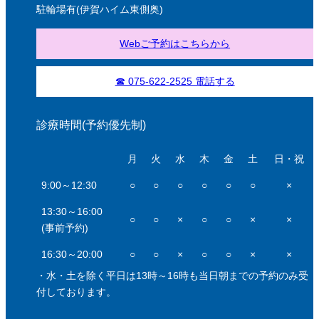
駐輪場有(伊賀ハイム東側奥)
Webご予約はこちらから
☎ 075-622-2525 電話する
診療時間(予約優先制)
月
火
水
木
金
土
日・祝
9:00～12:30
○
○
○
○
○
○
×
13:30～16:00
○
○
×
○
○
×
×
(事前予約)
16:30～20:00
○
○
×
○
○
×
×
・水・土を除く平日は13時～16時も当日朝までの予約のみ受
付しております。