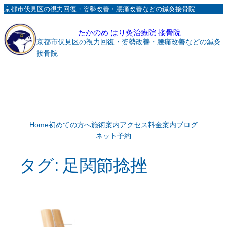
内
京都市伏見区の視力回復・姿勢改善・腰痛改善などの鍼灸接骨院
容
たかのめ はり灸治療院 接骨院
を
京都市伏見区の視力回復・姿勢改善・腰痛改善などの鍼灸
ス
接骨院
キ
ッ
プ
Home
初めての方へ
施術案内
アクセス
料金案内
ブログ
ネット予約
タグ:
足関節捻挫