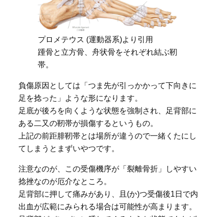
プロメテウス (運動器系)より引用
踵骨と立方骨、舟状骨をそれぞれ結ぶ靭
帯。
負傷原因としては「つま先が引っかかって下向きに
足を捻った」ような形になります。
足底が後ろを向くような状態を強制され、足背部に
ある二又の靭帯が損傷するというもの。
上記の前距腓靭帯とは場所が違うので一緒くたにし
てしまうとまずいやつです。
注意なのが、この受傷機序が「裂離骨折」しやすい
捻挫なのが厄介なところ。
足背部に押して痛みがあり、且(か)つ受傷後1日で内
出血が広範にみられる場合は可能性が高まります。