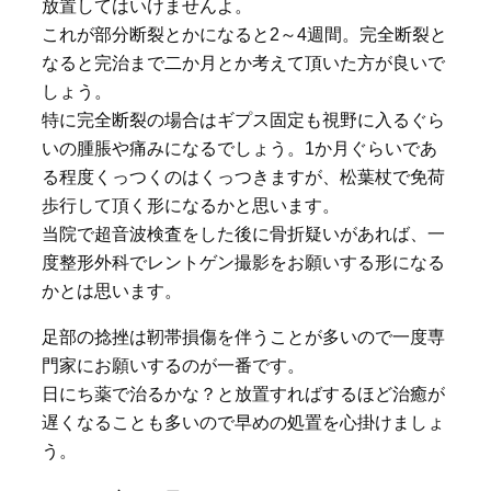
放置してはいけませんよ。
これが部分断裂とかになると2～4週間。完全断裂と
なると完治まで二か月とか考えて頂いた方が良いで
しょう。
特に完全断裂の場合はギプス固定も視野に入るぐら
いの腫脹や痛みになるでしょう。1か月ぐらいであ
る程度くっつくのはくっつきますが、松葉杖で免荷
歩行して頂く形になるかと思います。
当院で超音波検査をした後に骨折疑いがあれば、一
度整形外科でレントゲン撮影をお願いする形になる
かとは思います。
足部の捻挫は靭帯損傷を伴うことが多いので一度専
門家にお願いするのが一番です。
日にち薬で治るかな？と放置すればするほど治癒が
遅くなることも多いので早めの処置を心掛けましょ
う。