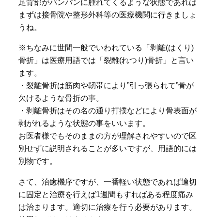
足背部がパンパンに腫れてくるような状態であれば
まずは接骨院や整形外科等の医療機関に行きましょ
うね。
※ちなみに世間一般でいわれている「剥離(はくり)
骨折」は医療用語では「裂離(れつり)骨折」と言い
ます。
・裂離骨折は筋肉や靭帯により”引っ張られて”骨が
欠けるような骨折の事。
・剥離骨折はその名の通り打撲などにより骨表面が
剥がれるような状態の事をいいます。
お医者様でもそのままの方が理解されやすいので区
別せずに説明されることが多いですが、用語的には
別物です。
さて、治癒機序ですが、一番軽い状態であれば適切
に固定と治療を行えば1週間もすればある程度痛み
は治まります。適切に治療を行う必要があります。