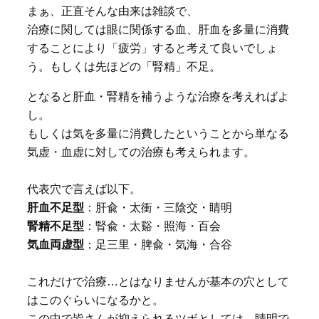
まぁ、正直そんな由来は雑談で、
治療に関しては眼に関係する血、肝血を多量に消費
することにより「疲労」すると考えて良いでしょ
う。もしくは先ほどの「腎精」不足。
となると肝血・腎精を補うような治療を考えればよ
し。
もしくは気を多量に消費したということから単なる
気虚・血虚に対しての治療も考えられます。
代表穴で言えば以下。
肝血不足型
：肝兪・太衝・三陰交・睛明
腎精不足型
：腎兪・太谿・照海・百会
気血両虚型
：足三里・脾兪・気海・合谷
これだけで治療…とはなりませんが基本の穴として
はこのぐらいになるかと。
この中で皆さんが抑えられるツボとしては…睛明で