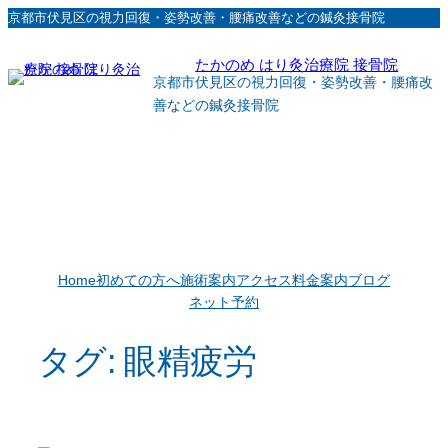
内
京都市伏見区の視力回復・姿勢改善・腰痛改善などの鍼灸接骨院
容
たかのめ はり灸治療院 接骨院
を
京都市伏見区の視力回復・姿勢改善・腰痛改
ス
善などの鍼灸接骨院
キ
ッ
プ
Home
初めての方へ
施術案内
アクセス
料金案内
ブログ
ネット予約
タグ:
眼精疲労