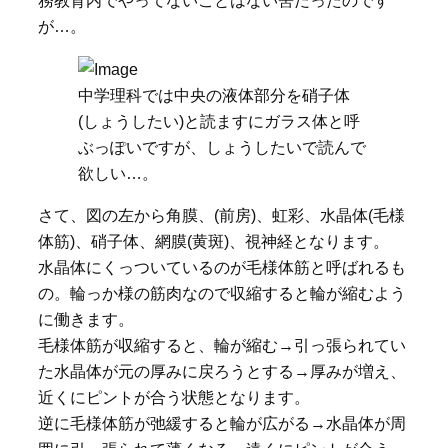
務教育内でやってないことはない筈だったのです
が…。
中学理科では中央の液体部分を硝子体
(しょうしたい)と読ますにガラス体と呼
ぶっぽいですが、しょうしたいで読んで
欲しい…。
さて、図の左から角膜、(前房)、虹彩、水晶体(毛様
体筋)、硝子体、網膜(黄斑)、視神経となります。
水晶体にくっついているのが毛様体筋と呼ばれるも
の。輪っか様の筋肉なので収縮すると輪が縮むよう
に働きます。
毛様体筋が収縮すると、輪が縮む→引っ張られてい
た水晶体が元の厚みに戻ろうとする→厚みが増え、
近くにピントが合う状態となります。
逆に毛様体筋が弛緩すると輪が広がる→水晶体が周