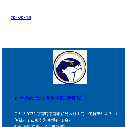
2025/07/19
たかのめ はり灸治療院 接骨院
〒612-0072 京都府京都市伏見区桃山筒井伊賀東町４７−１
伊賀ハイム東側 駐車場有(１台)
駐輪場有(伊賀ハイム東側奥)