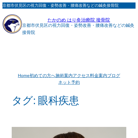
内
京都市伏見区の視力回復・姿勢改善・腰痛改善などの鍼灸接骨院
容
たかのめ はり灸治療院 接骨院
を
京都市伏見区の視力回復・姿勢改善・腰痛改善などの鍼灸
ス
接骨院
キ
ッ
プ
Home
初めての方へ
施術案内
アクセス
料金案内
ブログ
ネット予約
タグ:
眼科疾患