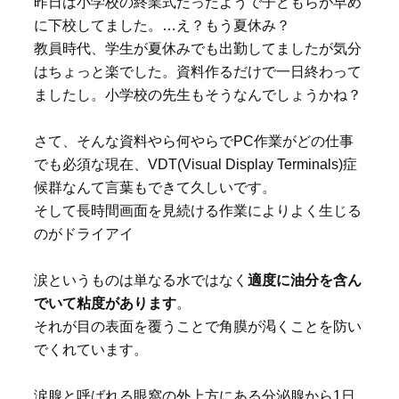
昨日は小学校の終業式だったようで子どもらが早め
に下校してました。…え？もう夏休み？
教員時代、学生が夏休みでも出勤してましたが気分
はちょっと楽でした。資料作るだけで一日終わって
ましたし。小学校の先生もそうなんでしょうかね？
さて、そんな資料やら何やらでPC作業がどの仕事
でも必須な現在、VDT(Visual Display Terminals)症
候群なんて言葉もできて久しいです。
そして長時間画面を見続ける作業によりよく生じる
のがドライアイ
涙というものは単なる水ではなく
適度に油分を含ん
でいて粘度があります
。
それが目の表面を覆うことで角膜が渇くことを防い
でくれています。
涙腺と呼ばれる眼窩の外上方にある分泌腺から1日