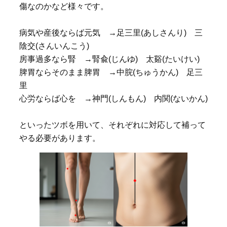
傷なのかなど様々です。
病気や産後ならば元気 →足三里(あしさんり) 三
陰交(さんいんこう)
房事過多なら腎 →腎兪(じんゆ) 太谿(たいけい)
脾胃ならそのまま脾胃 →中脘(ちゅうかん) 足三
里
心労ならば心を →神門(しんもん) 内関(ないかん)
といったツボを用いて、それぞれに対応して補って
やる必要があります。