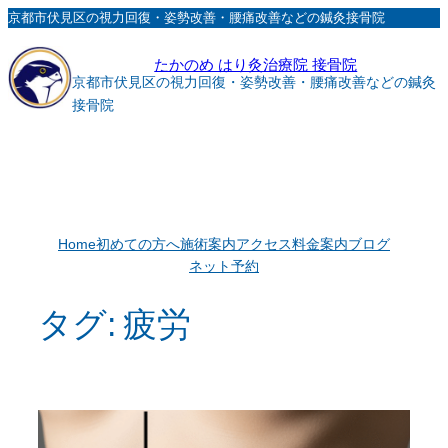
内
京都市伏見区の視力回復・姿勢改善・腰痛改善などの鍼灸接骨院
容
たかのめ はり灸治療院 接骨院
を
京都市伏見区の視力回復・姿勢改善・腰痛改善などの鍼灸
ス
接骨院
キ
ッ
プ
Home
初めての方へ
施術案内
アクセス
料金案内
ブログ
ネット予約
タグ:
疲労