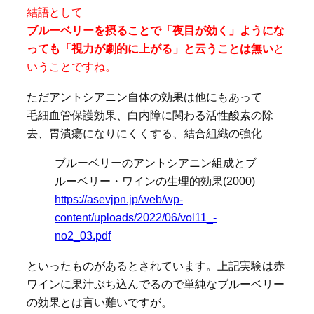
結語として
ブルーベリーを摂ることで「夜目が効く」ようにな
っても「視力が劇的に上がる」と云うことは無い
と
いうことですね。
ただアントシアニン自体の効果は他にもあって
毛細血管保護効果、白内障に関わる活性酸素の除
去、胃潰瘍になりにくくする、結合組織の強化
ブルーベリーのアントシアニン組成とブ
ルーベリー・ワインの生理的効果(2000)
https://asevjpn.jp/web/wp-
content/uploads/2022/06/vol11_-
no2_03.pdf
といったものがあるとされています。上記実験は赤
ワインに果汁ぶち込んでるので単純なブルーベリー
の効果とは言い難いですが。