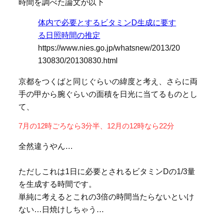
時間を調べた論文が以下
体内で必要とするビタミンD生成に要す
る日照時間の推定
https://www.nies.go.jp/whatsnew/2013/20
130830/20130830.html
京都をつくばと同じぐらいの緯度と考え、さらに両
手の甲から腕ぐらいの面積を日光に当てるものとし
て、
7月の12時ごろなら3分半、12月の12時なら22分
全然違うやん…
ただしこれは1日に必要とされるビタミンDの1/3量
を生成する時間です。
単純に考えるとこれの3倍の時間当たらないといけ
ない…日焼けしちゃう…