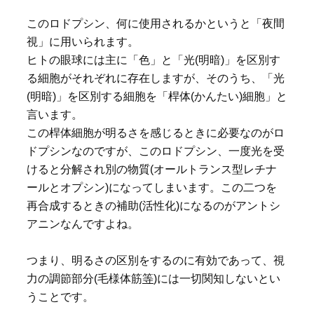
このロドプシン、何に使用されるかというと「夜間
視」に用いられます。
ヒトの眼球には主に「色」と「光(明暗)」を区別す
る細胞がそれぞれに存在しますが、そのうち、「光
(明暗)」を区別する細胞を「桿体(かんたい)細胞」と
言います。
この桿体細胞が明るさを感じるときに必要なのがロ
ドプシンなのですが、このロドプシン、一度光を受
けると分解され別の物質(オールトランス型レチナ
ールとオプシン)になってしまいます。この二つを
再合成するときの補助(活性化)になるのがアントシ
アニンなんですよね。
つまり、明るさの区別をするのに有効であって、視
力の調節部分(毛様体筋
等
)には一切関知しないとい
うことです。