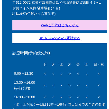
〒612-0072 京都府京都市伏見区桃山筒井伊賀東町４７−１
伊賀ハイム東側 駐車場有(１台)
駐輪場有(伊賀ハイム東側奥)
Webご予約はこちらから
☎ 075-622-2525 電話する
診療時間(予約優先制)
月
火
水
木
金
土
日・祝
9:00～12:30
○
○
○
○
○
○
×
13:30～16:00
○
○
×
○
○
×
×
(事前予約)
16:30～20:00
○
○
×
○
○
×
×
・水・土を除く平日は13時～16時も当日朝までの予約のみ受