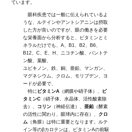
ています。
眼科疾患では一般に伝えられているよ
うな、ルテインやアントシアニンは摂取
した方が良いのですが、眼の働きを必要
な栄養面から分析すると、ビタミンとミ
ネラルだけでも、A、B1、B2、B6、
B12、C、E、H、ニコチン酸、パントテ
ン酸、葉酸、
ユビキノン、鉄、銅、亜鉛、マンガン、
マグネシウム、クロム、モリブデン、ヨ
ードが必要で、
特に
ビタミンA
（網膜や硝子体）、
ビ
タミンC
（硝子体、水晶体、活性酸素除
去）、
コリン
（神経伝達）、
亜鉛
（酵素
の活性に関わり、眼球内に存在）、
クロ
ム
（角膜）は特に重要となります。ルテ
イン等のβカロテンは、ビタミンAの前駆