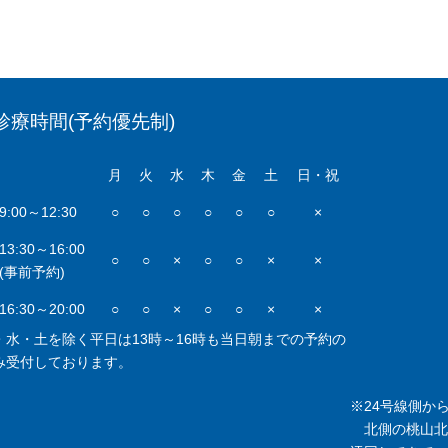
診療時間(予約優先制)
月
火
水
木
金
土
日・祝
9:00～12:30
○
○
○
○
○
○
×
13:30～16:00
○
○
×
○
○
×
×
(事前予約)
16:30～20:00
○
○
×
○
○
×
×
・水・土を除く平日は13時～16時も当日朝までの予約の
み受付しております。
※24号線側か
北側の桃山北