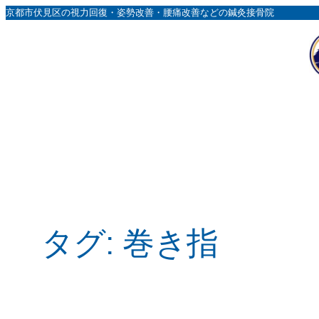
内
京都市伏見区の視力回復・姿勢改善・腰痛改善などの鍼灸接骨院
容
を
ス
キ
ッ
プ
タグ:
巻き指