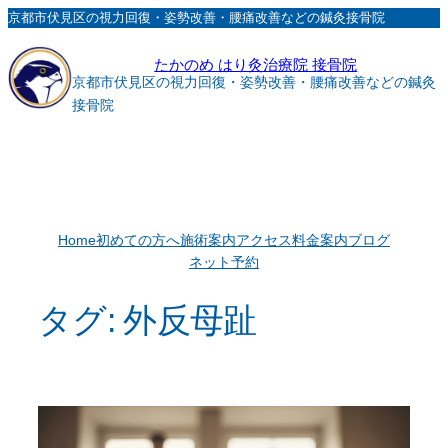
内
京都市伏見区の視力回復・姿勢改善・腰痛改善などの鍼灸接骨院
容
たかのめ はり灸治療院 接骨院
を
京都市伏見区の視力回復・姿勢改善・腰痛改善などの鍼灸
ス
接骨院
キ
ッ
プ
Home
初めての方へ
施術案内
アクセス
料金案内
ブログ
ネット予約
タグ:
外反母趾