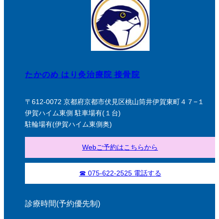
たかのめ はり灸治療院 接骨院
〒612-0072 京都府京都市伏見区桃山筒井伊賀東町４７−１
伊賀ハイム東側 駐車場有(１台)
駐輪場有(伊賀ハイム東側奥)
Webご予約はこちらから
☎ 075-622-2525 電話する
診療時間(予約優先制)