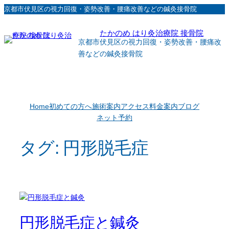
内
京都市伏見区の視力回復・姿勢改善・腰痛改善などの鍼灸接骨院
容
たかのめ はり灸治療院 接骨院
を
京都市伏見区の視力回復・姿勢改善・腰痛改
ス
善などの鍼灸接骨院
キ
ッ
プ
Home
初めての方へ
施術案内
アクセス
料金案内
ブログ
ネット予約
タグ:
円形脱毛症
円形脱毛症と鍼灸