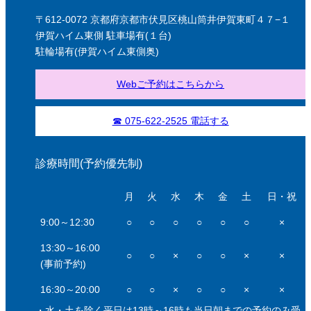
〒612-0072 京都府京都市伏見区桃山筒井伊賀東町４７−１
伊賀ハイム東側 駐車場有(１台)
駐輪場有(伊賀ハイム東側奥)
Webご予約はこちらから
☎ 075-622-2525 電話する
診療時間(予約優先制)
月
火
水
木
金
土
日・祝
9:00～12:30
○
○
○
○
○
○
×
13:30～16:00
○
○
×
○
○
×
×
(事前予約)
16:30～20:00
○
○
×
○
○
×
×
・水・土を除く平日は13時～16時も当日朝までの予約のみ受