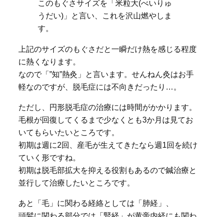
このもぐさサイズを「米粒大(べいりゅ
うだい)」と言い、これを沢山燃やしま
す。
上記のサイズのもぐさだと一瞬だけ熱を感じる程度
に熱くなります。
なので「”知”熱灸」と言います。せんねん灸はお手
軽なのですが、脱毛症には不向きだったり…。
ただし、円形脱毛症の治療には時間がかかります。
毛根が回復してくるまで少なくとも3か月は見てお
いてもらいたいところです。
初期は週に2回、産毛が生えてきたなら週1回を続け
ていく形ですね。
初期は脱毛部拡大を抑える役割もあるので鍼治療と
並行して治療したいところです。
あと「毛」に関わる経絡としては「肺経」、
頭髪に関わる部分では「腎経」が黄帝内経にも関わ