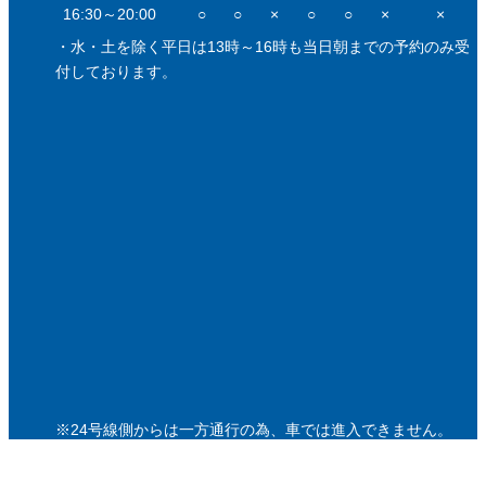
16:30～20:00
○
○
×
○
○
×
×
・水・土を除く平日は13時～16時も当日朝までの予約のみ受
付しております。
※24号線側からは一方通行の為、車では進入できません。
北側の桃山北交番を西入り後、丹波橋通りまで
迂回してきていただくようにお願いします。