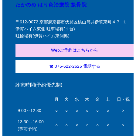
たかのめ はり灸治療院 接骨院
〒612-0072 京都府京都市伏見区桃山筒井伊賀東町４７−１
伊賀ハイム東側 駐車場有(１台)
駐輪場有(伊賀ハイム東側奥)
Webご予約はこちらから
☎ 075-622-2525 電話する
診療時間(予約優先制)
月
火
水
木
金
土
日・祝
9:00～12:30
○
○
○
○
○
○
×
13:30～16:00
○
○
×
○
○
×
×
(事前予約)