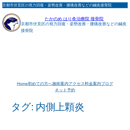
内
京都市伏見区の視力回復・姿勢改善・腰痛改善などの鍼灸接骨院
容
たかのめ はり灸治療院 接骨院
を
京都市伏見区の視力回復・姿勢改善・腰痛改善などの鍼灸
ス
接骨院
キ
ッ
プ
Home
初めての方へ
施術案内
アクセス
料金案内
ブログ
ネット予約
タグ:
内側上顆炎