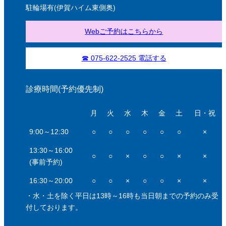
駐輪場有(伊賀ハイム東側奥)
Webご予約はこちらから
☎ 075-622-2525 電話する
診療時間(予約優先制)
月
火
水
木
金
土
日・祝
9:00～12:30
○
○
○
○
○
○
×
13:30～16:00
○
○
×
○
○
×
×
(事前予約)
16:30～20:00
○
○
×
○
○
×
×
・水・土を除く平日は13時～16時も当日朝までの予約のみ受
付しております。