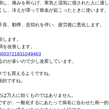
し、痛みを和らげ、寒気と湿気に侵された人に適し
くし、冷えが滞って瘀血が起こったときに使います。
不良、動悸、息切れを伴い、疲労後に悪化します。
節します。
調を改善します。
6003003721831049463
るのが多いので少し改変しています。
本でも買えるようですね。
般的ですね。
めば万人に効くものではありません。
ですが、一般化するにあたって病名に合わせた画一的