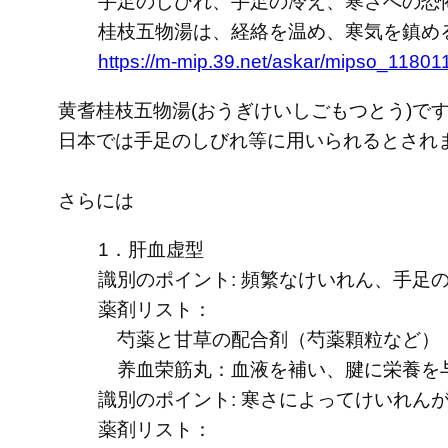
手足のしびれ、手足の冷え、寒さへの恐
桂枝五物湯は、経絡を温め、寒気を鎮め
https://m-mip.39.net/askar/mipso_11801
黄耆桂枝五物湯(おうぎけいしごもつとう)で
日本では手足のしびれ等に用いられるとされ
さらには
1．肝血虚型
識別のポイント: 頻繁なけいれん、手足
薬剤リスト：
芍薬と甘草の配合剤（芍薬顆粒など）：
养血荣筋丸：血液を補い、腱に栄養を与
識別のポイント: 寒さによってけいれ
薬剤リスト：