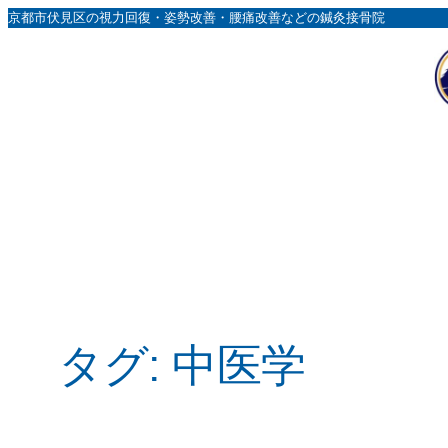
内
京都市伏見区の視力回復・姿勢改善・腰痛改善などの鍼灸接骨院
容
を
ス
キ
ッ
プ
タグ:
中医学