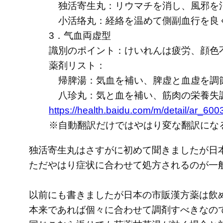
独活寄生丸：リウマチを消し、風邪を消
小活络丸：経絡を温めて側副血行を良
3．气血両虚型
識別のポイント：けいれんは疲労、顔色
薬剤リスト：
帰脾湯：気血を補い、脾虚と血虚を調
八珍丸：気と血を補い、筋肉の栄養失
https://health.baidu.com/m/detail/ar_
※自動翻訳だけではやはり変な翻訳にな
独活寄生丸はさすがに初めて聞きましたが日
ただやはり症状に合わせて処方されるのが一
以前にも書きましたが日本の市販漢方薬は飲
本来であれば個々に合わせて調剤すべきなの