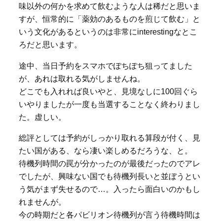
味以外の何かを求めて飲むような人は稀だと思いま
すが、恒常的に「薬効のあるものを煎じて飲む」と
いう文化があるというのは非常にinterestingなとこ
ろだと思います。
途中、当日予約をスマホでぽちぽち狙ってました
が、あれは取れる気がしませんね。
どこでも入れれば良いやと、見境なしに100回ぐら
いやりましたが一度も当選することなく終わりまし
た。虚しい。
総評としては予約がしっかり取れる算段が付く、見
たい国がある、なら凄い楽しめるだろうな、と。
待機列時間の罠が分かったのが最後だったのでアレ
でしたが、興味ない国でも待機列長いと並ぼうとい
う気がまず失せるので…。入ったら面白いのかもし
れませんが。
今の時期だと各パビリオン待機列が言う待機時間は