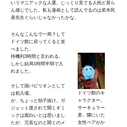
いうマニアックな人選。じっくり見てる人殆ど居ら
ん感じでした。私も漫画として読んでるのは若木民
喜先生ぐらいじゃなかったかな。
そんなこんなで一周？して
ドイツ館に戻ってくると並
べました。
待機列3時間と言われる。
しかし結局1時間半弱で入
れました。
そして国パビリオンとして
ドイツ館のキ
は初入場。
ャラクター。
が、ちょっと拍子抜け。ガ
サーキュラー
ジェット渡されて聞くギミ
君。隣にいた
ックは面白いとは思いまし
女性ペアがか
たが、冗長なのと聞くのメ