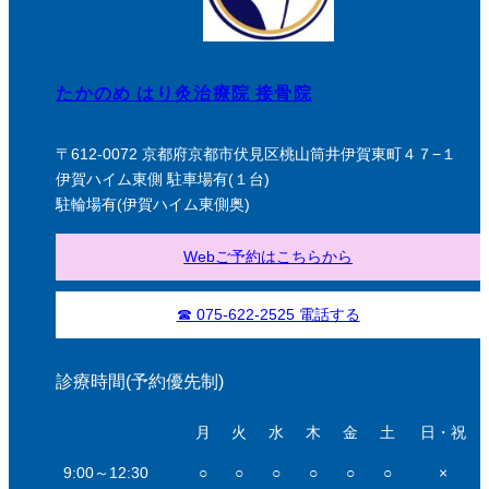
たかのめ はり灸治療院 接骨院
〒612-0072 京都府京都市伏見区桃山筒井伊賀東町４７−１
伊賀ハイム東側 駐車場有(１台)
駐輪場有(伊賀ハイム東側奥)
Webご予約はこちらから
☎ 075-622-2525 電話する
診療時間(予約優先制)
月
火
水
木
金
土
日・祝
9:00～12:30
○
○
○
○
○
○
×