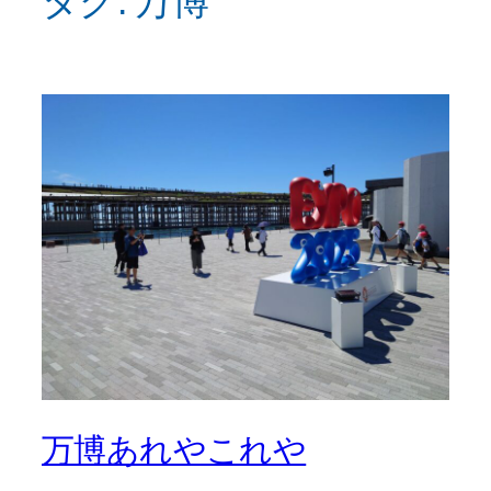
タグ:
万博
万博あれやこれや