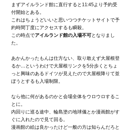
まずアイルランド館に直行すると11:45より予約受
付開始とある。
これはちょうどいいと思いつつチケットサイトで予
約時間丁度にアクセスするも瞬殺。
この時点で
アイルランド館の入場不可
となりまし
た。
あかんかったもんは仕方ない、取り敢えず大屋根登
るか…というわけで大屋根リンクを5分歩くとちょ
っと興味のあるドイツが見えたので大屋根降りて並
ぼうとするも入場制限。
なら他に何があるのかと会場全体をウロウロするこ
とに。
内回りに巡る途中、輪島塗の地球儀とか漫画館がす
ぐに入れたので見て回る。
漫画館の絵は良かったけど一般の方は知らんだろと