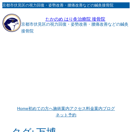
内
京都市伏見区の視力回復・姿勢改善・腰痛改善などの鍼灸接骨院
容
たかのめ はり灸治療院 接骨院
を
京都市伏見区の視力回復・姿勢改善・腰痛改善などの鍼灸
ス
接骨院
キ
ッ
プ
Home
初めての方へ
施術案内
アクセス
料金案内
ブログ
ネット予約