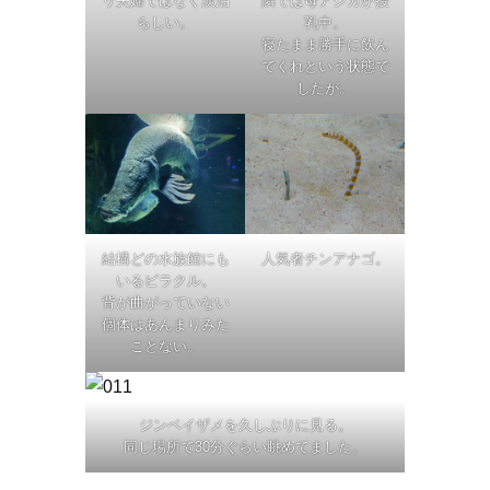
リ夫婦ではなく淡泊
隣では母アシカが授
らしい。
乳中。
寝たまま勝手に飲ん
でくれという状態で
したが。
結構どの水族館にも
人気者チンアナゴ。
いるピラクル。
背が曲がっていない
個体はあんまりみた
ことない。
ジンベイザメを久しぶりに見る。
同じ場所で30分ぐらい眺めてました。