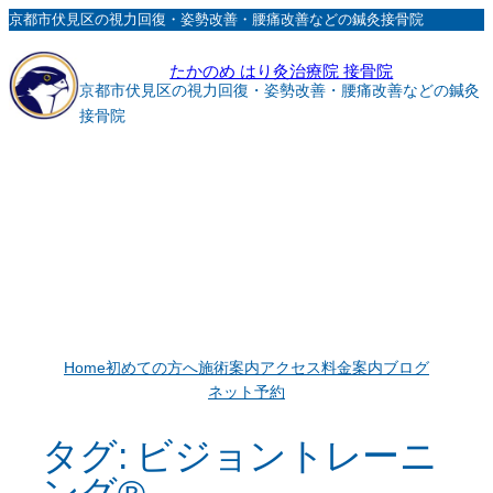
内
京都市伏見区の視力回復・姿勢改善・腰痛改善などの鍼灸接骨院
容
たかのめ はり灸治療院 接骨院
を
京都市伏見区の視力回復・姿勢改善・腰痛改善などの鍼灸
ス
接骨院
キ
ッ
プ
Home
初めての方へ
施術案内
アクセス
料金案内
ブログ
ネット予約
タグ:
ビジョントレーニ