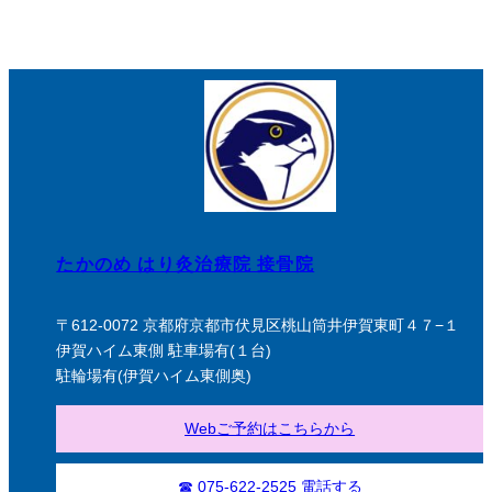
たかのめ はり灸治療院 接骨院
〒612-0072 京都府京都市伏見区桃山筒井伊賀東町４７−１
伊賀ハイム東側 駐車場有(１台)
駐輪場有(伊賀ハイム東側奥)
Webご予約はこちらから
☎ 075-622-2525 電話する